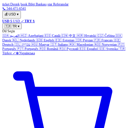
ticket Destek
book Bilgi Bankası
star Referanslar
📞 544-471-6541
💰
USD
▾
USD
$ USD
✓
TRY
₺
🇹🇷
TR
▾
Dil Seçin
🇸🇦
العربية
🇦🇿
Azerbaijani
🇪🇸
Català
🇨🇳
中文
🇭🇷
Hrvatski
🇨🇿
Čeština
🇩🇰
Dansk
🇳🇱
Nederlands
🇬🇧
English
🇪🇪
Estonian
🇮🇷
Persian
🇫🇷
Français
🇩🇪
Deutsch
🇮🇱
עברית
🇭🇺
Magyar
🇮🇹
Italiano
🇲🇰
Macedonian
🇳🇴
Norwegian
🇵🇹
Português
🇵🇹
Português
🇷🇴
Română
🇷🇺
Русский
🇪🇸
Español
🇸🇪
Svenska
🇹🇷
Türkçe
✓
🌐
Українська