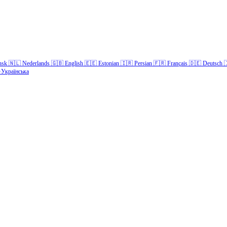
nsk
🇳🇱
Nederlands
🇬🇧
English
🇪🇪
Estonian
🇮🇷
Persian
🇫🇷
Français
🇩🇪
Deutsch

Українська