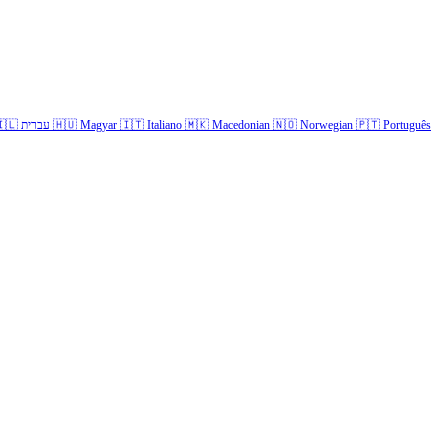
🇱
עברית
🇭🇺
Magyar
🇮🇹
Italiano
🇲🇰
Macedonian
🇳🇴
Norwegian
🇵🇹
Português