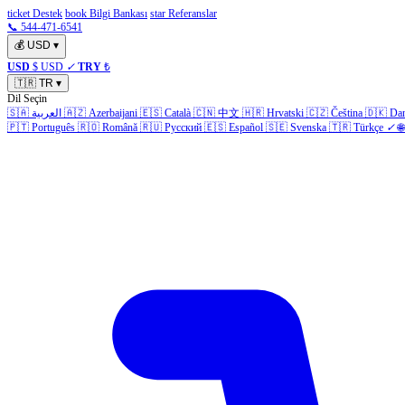
ticket Destek
book Bilgi Bankası
star Referanslar
📞 544-471-6541
💰
USD
▾
USD
$ USD
✓
TRY
₺
🇹🇷
TR
▾
Dil Seçin
🇸🇦
العربية
🇦🇿
Azerbaijani
🇪🇸
Català
🇨🇳
中文
🇭🇷
Hrvatski
🇨🇿
Čeština
🇩🇰
Da
🇵🇹
Português
🇷🇴
Română
🇷🇺
Русский
🇪🇸
Español
🇸🇪
Svenska
🇹🇷
Türkçe
✓
🌐