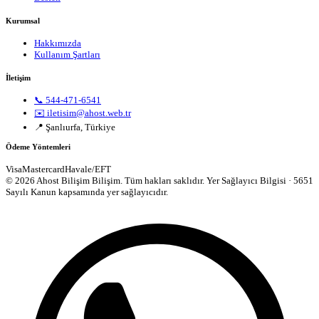
Kurumsal
Hakkımızda
Kullanım Şartları
İletişim
📞 544-471-6541
✉️ iletisim@ahost.web.tr
📍 Şanlıurfa, Türkiye
Ödeme Yöntemleri
Visa
Mastercard
Havale/EFT
© 2026 Ahost Bilişim Bilişim. Tüm hakları saklıdır.
Yer Sağlayıcı Bilgisi · 5651
Sayılı Kanun kapsamında yer sağlayıcıdır.