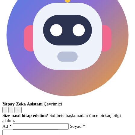
Yapay Zeka Asistanı
Çevrimiçi
−
Size nasıl hitap edelim?
Sohbete başlamadan önce birkaç bilgi
alalım.
Ad
*
Soyad
*