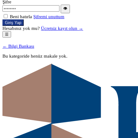
Şifre
👁
Beni hatırla
Şifremi unuttum
Giriş Yap
Hesabınız yok mu?
Ücretsiz kayıt olun →
☰
← Bilgi Bankası
Bu kategoride henüz makale yok.