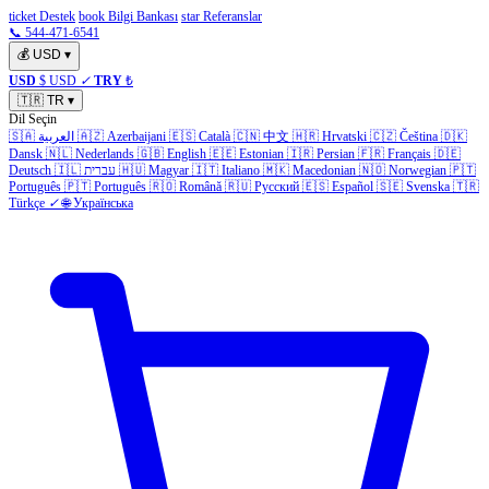
ticket Destek
book Bilgi Bankası
star Referanslar
📞 544-471-6541
💰
USD
▾
USD
$ USD
✓
TRY
₺
🇹🇷
TR
▾
Dil Seçin
🇸🇦
العربية
🇦🇿
Azerbaijani
🇪🇸
Català
🇨🇳
中文
🇭🇷
Hrvatski
🇨🇿
Čeština
🇩🇰
Dansk
🇳🇱
Nederlands
🇬🇧
English
🇪🇪
Estonian
🇮🇷
Persian
🇫🇷
Français
🇩🇪
Deutsch
🇮🇱
עברית
🇭🇺
Magyar
🇮🇹
Italiano
🇲🇰
Macedonian
🇳🇴
Norwegian
🇵🇹
Português
🇵🇹
Português
🇷🇴
Română
🇷🇺
Русский
🇪🇸
Español
🇸🇪
Svenska
🇹🇷
Türkçe
✓
🌐
Українська