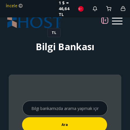
1 $ =
İncele
46,64
TL
TL
Bilgi Bankası