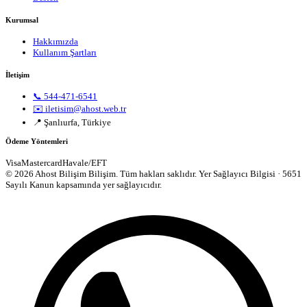
Kurumsal
Hakkımızda
Kullanım Şartları
İletişim
📞 544-471-6541
✉️ iletisim@ahost.web.tr
📍 Şanlıurfa, Türkiye
Ödeme Yöntemleri
Visa
Mastercard
Havale/EFT
© 2026 Ahost Bilişim Bilişim. Tüm hakları saklıdır.
Yer Sağlayıcı Bilgisi · 5651
Sayılı Kanun kapsamında yer sağlayıcıdır.