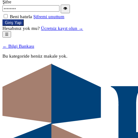
Şifre
👁
Beni hatırla
Şifremi unuttum
Giriş Yap
Hesabınız yok mu?
Ücretsiz kayıt olun →
☰
← Bilgi Bankası
Bu kategoride henüz makale yok.