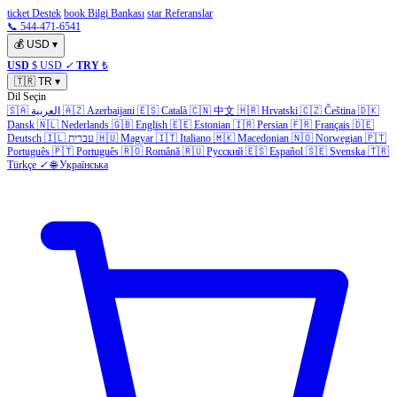
ticket Destek
book Bilgi Bankası
star Referanslar
📞 544-471-6541
💰
USD
▾
USD
$ USD
✓
TRY
₺
🇹🇷
TR
▾
Dil Seçin
🇸🇦
العربية
🇦🇿
Azerbaijani
🇪🇸
Català
🇨🇳
中文
🇭🇷
Hrvatski
🇨🇿
Čeština
🇩🇰
Dansk
🇳🇱
Nederlands
🇬🇧
English
🇪🇪
Estonian
🇮🇷
Persian
🇫🇷
Français
🇩🇪
Deutsch
🇮🇱
עברית
🇭🇺
Magyar
🇮🇹
Italiano
🇲🇰
Macedonian
🇳🇴
Norwegian
🇵🇹
Português
🇵🇹
Português
🇷🇴
Română
🇷🇺
Русский
🇪🇸
Español
🇸🇪
Svenska
🇹🇷
Türkçe
✓
🌐
Українська