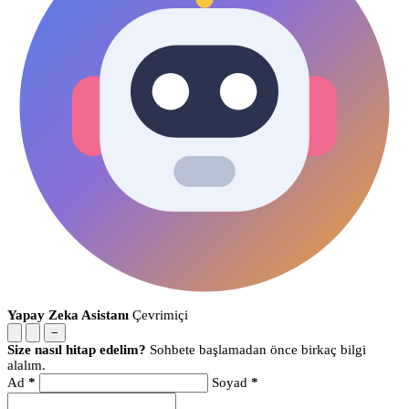
Yapay Zeka Asistanı
Çevrimiçi
−
Size nasıl hitap edelim?
Sohbete başlamadan önce birkaç bilgi
alalım.
Ad
*
Soyad
*