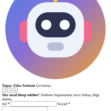
Yapay Zeka Asistanı
Çevrimiçi
−
Size nasıl hitap edelim?
Sohbete başlamadan önce birkaç bilgi
alalım.
Ad
*
Soyad
*