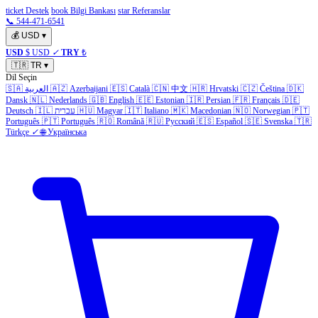
ticket Destek
book Bilgi Bankası
star Referanslar
📞 544-471-6541
💰
USD
▾
USD
$ USD
✓
TRY
₺
🇹🇷
TR
▾
Dil Seçin
🇸🇦
العربية
🇦🇿
Azerbaijani
🇪🇸
Català
🇨🇳
中文
🇭🇷
Hrvatski
🇨🇿
Čeština
🇩🇰
Dansk
🇳🇱
Nederlands
🇬🇧
English
🇪🇪
Estonian
🇮🇷
Persian
🇫🇷
Français
🇩🇪
Deutsch
🇮🇱
עברית
🇭🇺
Magyar
🇮🇹
Italiano
🇲🇰
Macedonian
🇳🇴
Norwegian
🇵🇹
Português
🇵🇹
Português
🇷🇴
Română
🇷🇺
Русский
🇪🇸
Español
🇸🇪
Svenska
🇹🇷
Türkçe
✓
🌐
Українська