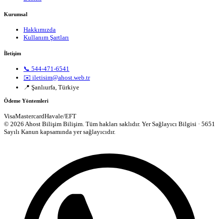
Kurumsal
Hakkımızda
Kullanım Şartları
İletişim
📞 544-471-6541
✉️ iletisim@ahost.web.tr
📍 Şanlıurfa, Türkiye
Ödeme Yöntemleri
Visa
Mastercard
Havale/EFT
© 2026 Ahost Bilişim Bilişim. Tüm hakları saklıdır.
Yer Sağlayıcı Bilgisi · 5651
Sayılı Kanun kapsamında yer sağlayıcıdır.