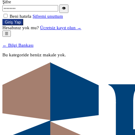
Şifre
👁
Beni hatırla
Şifremi unuttum
Giriş Yap
Hesabınız yok mu?
Ücretsiz kayıt olun →
☰
← Bilgi Bankası
Bu kategoride henüz makale yok.