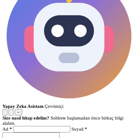
Yapay Zeka Asistanı
Çevrimiçi
−
Size nasıl hitap edelim?
Sohbete başlamadan önce birkaç bilgi
alalım.
Ad
*
Soyad
*