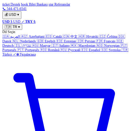
ticket Destek
book Bilgi Bankası
star Referanslar
📞 544-471-6541
💰
USD
▾
USD
$ USD
✓
TRY
₺
🇹🇷
TR
▾
Dil Seçin
🇸🇦
العربية
🇦🇿
Azerbaijani
🇪🇸
Català
🇨🇳
中文
🇭🇷
Hrvatski
🇨🇿
Čeština
🇩🇰
Dansk
🇳🇱
Nederlands
🇬🇧
English
🇪🇪
Estonian
🇮🇷
Persian
🇫🇷
Français
🇩🇪
Deutsch
🇮🇱
עברית
🇭🇺
Magyar
🇮🇹
Italiano
🇲🇰
Macedonian
🇳🇴
Norwegian
🇵🇹
Português
🇵🇹
Português
🇷🇴
Română
🇷🇺
Русский
🇪🇸
Español
🇸🇪
Svenska
🇹🇷
Türkçe
✓
🌐
Українська