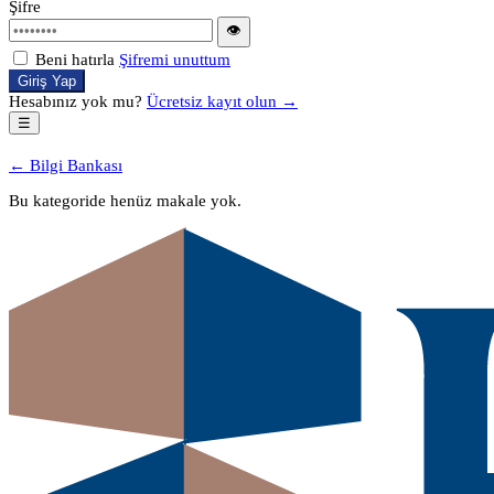
Şifre
👁
Beni hatırla
Şifremi unuttum
Giriş Yap
Hesabınız yok mu?
Ücretsiz kayıt olun →
☰
← Bilgi Bankası
Bu kategoride henüz makale yok.