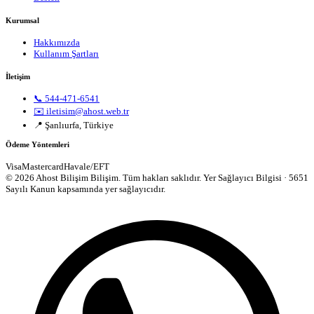
Kurumsal
Hakkımızda
Kullanım Şartları
İletişim
📞 544-471-6541
✉️ iletisim@ahost.web.tr
📍 Şanlıurfa, Türkiye
Ödeme Yöntemleri
Visa
Mastercard
Havale/EFT
© 2026 Ahost Bilişim Bilişim. Tüm hakları saklıdır.
Yer Sağlayıcı Bilgisi · 5651
Sayılı Kanun kapsamında yer sağlayıcıdır.