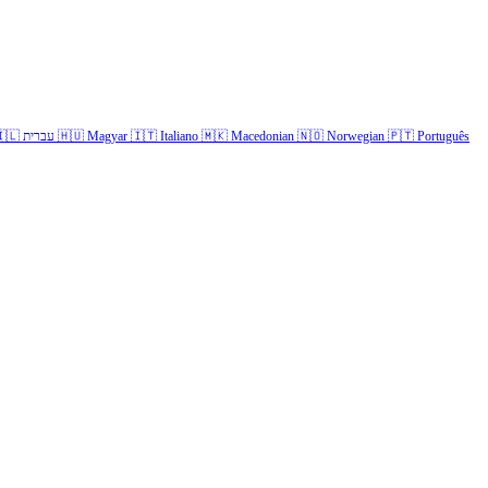
🇱
עברית
🇭🇺
Magyar
🇮🇹
Italiano
🇲🇰
Macedonian
🇳🇴
Norwegian
🇵🇹
Português