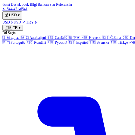
ticket Destek
book Bilgi Bankası
star Referanslar
📞 544-471-6541
💰
USD
▾
USD
$ USD
✓
TRY
₺
🇹🇷
TR
▾
Dil Seçin
🇸🇦
العربية
🇦🇿
Azerbaijani
🇪🇸
Català
🇨🇳
中文
🇭🇷
Hrvatski
🇨🇿
Čeština
🇩🇰
Da
🇵🇹
Português
🇷🇴
Română
🇷🇺
Русский
🇪🇸
Español
🇸🇪
Svenska
🇹🇷
Türkçe
✓
🌐