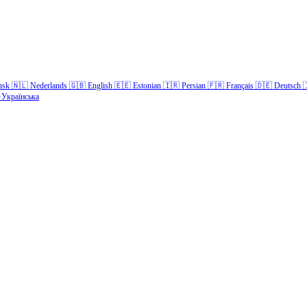
nsk
🇳🇱
Nederlands
🇬🇧
English
🇪🇪
Estonian
🇮🇷
Persian
🇫🇷
Français
🇩🇪
Deutsch

Українська