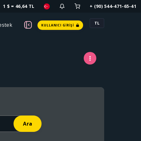
1 $ = 46,64 TL
+ (90) 544-471-65-41
TL
estek
KULLANICI GIRIŞI