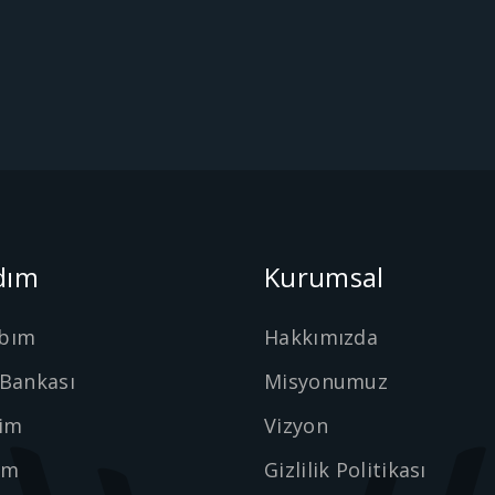
dım
Kurumsal
bım
Hakkımızda
 Bankası
Misyonumuz
şim
Vizyon
ım
Gizlilik Politikası