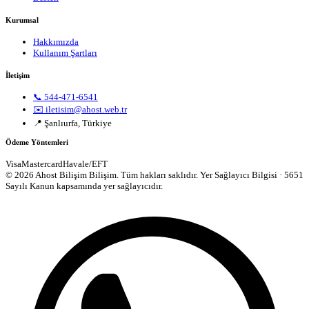
Kurumsal
Hakkımızda
Kullanım Şartları
İletişim
📞 544-471-6541
✉️ iletisim@ahost.web.tr
📍 Şanlıurfa, Türkiye
Ödeme Yöntemleri
Visa
Mastercard
Havale/EFT
© 2026 Ahost Bilişim Bilişim. Tüm hakları saklıdır.
Yer Sağlayıcı Bilgisi · 5651
Sayılı Kanun kapsamında yer sağlayıcıdır.