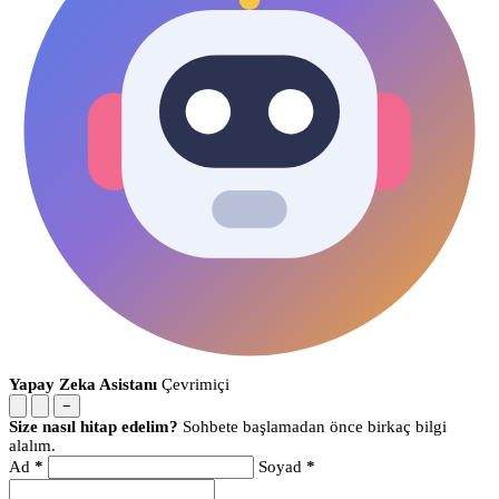
Yapay Zeka Asistanı
Çevrimiçi
−
Size nasıl hitap edelim?
Sohbete başlamadan önce birkaç bilgi
alalım.
Ad
*
Soyad
*