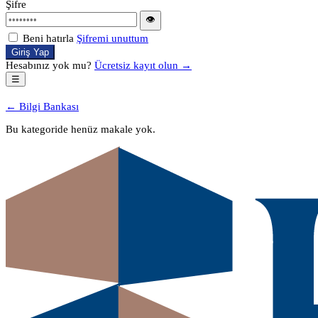
Şifre
👁
Beni hatırla
Şifremi unuttum
Giriş Yap
Hesabınız yok mu?
Ücretsiz kayıt olun →
☰
← Bilgi Bankası
Bu kategoride henüz makale yok.