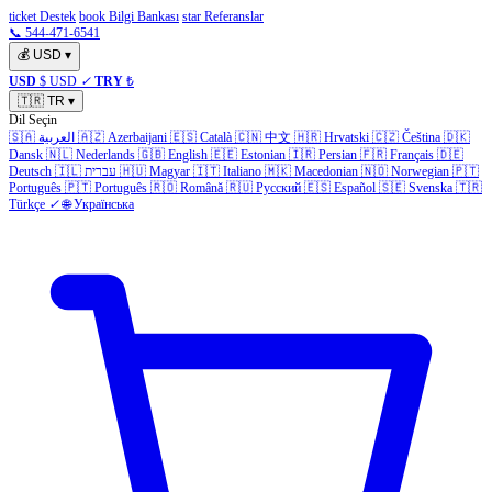
ticket Destek
book Bilgi Bankası
star Referanslar
📞 544-471-6541
💰
USD
▾
USD
$ USD
✓
TRY
₺
🇹🇷
TR
▾
Dil Seçin
🇸🇦
العربية
🇦🇿
Azerbaijani
🇪🇸
Català
🇨🇳
中文
🇭🇷
Hrvatski
🇨🇿
Čeština
🇩🇰
Dansk
🇳🇱
Nederlands
🇬🇧
English
🇪🇪
Estonian
🇮🇷
Persian
🇫🇷
Français
🇩🇪
Deutsch
🇮🇱
עברית
🇭🇺
Magyar
🇮🇹
Italiano
🇲🇰
Macedonian
🇳🇴
Norwegian
🇵🇹
Português
🇵🇹
Português
🇷🇴
Română
🇷🇺
Русский
🇪🇸
Español
🇸🇪
Svenska
🇹🇷
Türkçe
✓
🌐
Українська