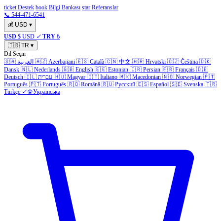
ticket Destek
book Bilgi Bankası
star Referanslar
📞 544-471-6541
💰
USD
▾
USD
$ USD
✓
TRY
₺
🇹🇷
TR
▾
Dil Seçin
🇸🇦
العربية
🇦🇿
Azerbaijani
🇪🇸
Català
🇨🇳
中文
🇭🇷
Hrvatski
🇨🇿
Čeština
🇩🇰
Dansk
🇳🇱
Nederlands
🇬🇧
English
🇪🇪
Estonian
🇮🇷
Persian
🇫🇷
Français
🇩🇪
Deutsch
🇮🇱
עברית
🇭🇺
Magyar
🇮🇹
Italiano
🇲🇰
Macedonian
🇳🇴
Norwegian
🇵🇹
Português
🇵🇹
Português
🇷🇴
Română
🇷🇺
Русский
🇪🇸
Español
🇸🇪
Svenska
🇹🇷
Türkçe
✓
🌐
Українська