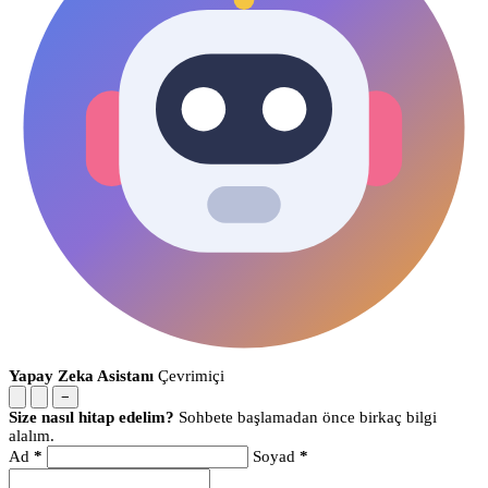
Yapay Zeka Asistanı
Çevrimiçi
−
Size nasıl hitap edelim?
Sohbete başlamadan önce birkaç bilgi
alalım.
Ad
*
Soyad
*