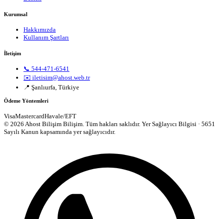
Kurumsal
Hakkımızda
Kullanım Şartları
İletişim
📞 544-471-6541
✉️ iletisim@ahost.web.tr
📍 Şanlıurfa, Türkiye
Ödeme Yöntemleri
Visa
Mastercard
Havale/EFT
© 2026 Ahost Bilişim Bilişim. Tüm hakları saklıdır.
Yer Sağlayıcı Bilgisi · 5651
Sayılı Kanun kapsamında yer sağlayıcıdır.