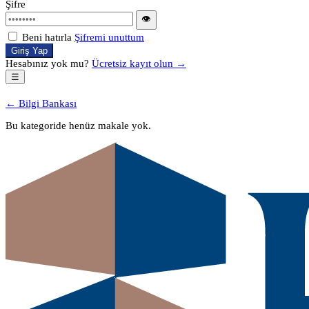
Şifre
👁
Beni hatırla
Şifremi unuttum
Giriş Yap
Hesabınız yok mu?
Ücretsiz kayıt olun →
☰
← Bilgi Bankası
Bu kategoride henüz makale yok.