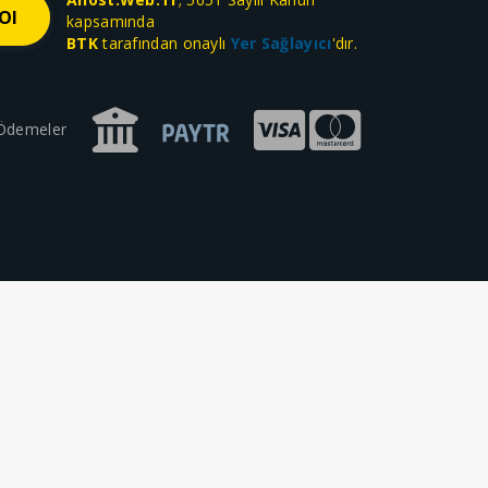
kapsamında
BTK
tarafından onaylı
Yer Sağlayıcı
'dır.
 Ödemeler