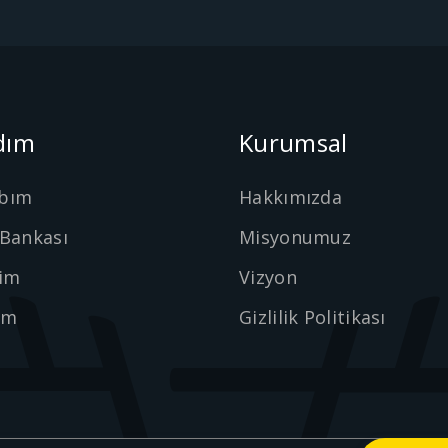
dım
Kurumsal
bım
Hakkımızda
 Bankası
Misyonumuz
şim
Vizyon
ım
Gizlilik Politikası