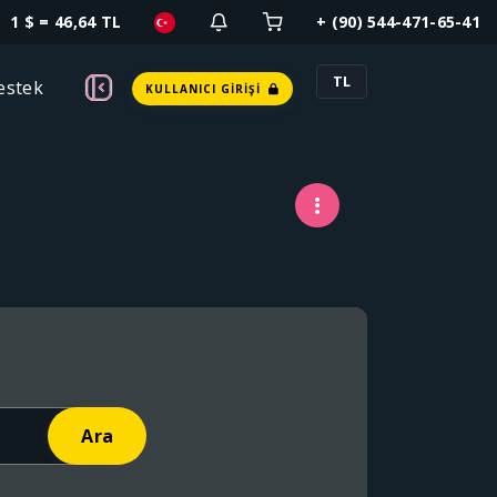
1 $ = 46,64 TL
+ (90) 544-471-65-41
TL
estek
KULLANICI GIRIŞI