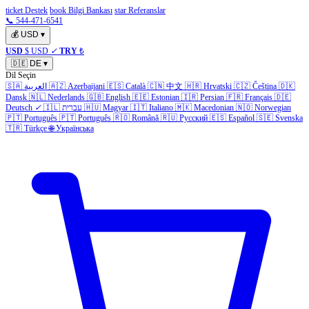
ticket Destek
book Bilgi Bankası
star Referanslar
📞 544-471-6541
💰
USD
▾
USD
$ USD
✓
TRY
₺
🇩🇪
DE
▾
Dil Seçin
🇸🇦
العربية
🇦🇿
Azerbaijani
🇪🇸
Català
🇨🇳
中文
🇭🇷
Hrvatski
🇨🇿
Čeština
🇩🇰
Dansk
🇳🇱
Nederlands
🇬🇧
English
🇪🇪
Estonian
🇮🇷
Persian
🇫🇷
Français
🇩🇪
Deutsch
✓
🇮🇱
עברית
🇭🇺
Magyar
🇮🇹
Italiano
🇲🇰
Macedonian
🇳🇴
Norwegian
🇵🇹
Português
🇵🇹
Português
🇷🇴
Română
🇷🇺
Русский
🇪🇸
Español
🇸🇪
Svenska
🇹🇷
Türkçe
🌐
Українська