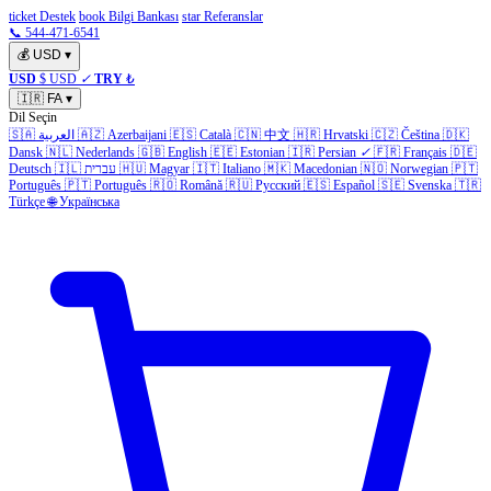
ticket Destek
book Bilgi Bankası
star Referanslar
📞 544-471-6541
💰
USD
▾
USD
$ USD
✓
TRY
₺
🇮🇷
FA
▾
Dil Seçin
🇩🇰
Čeština
🇨🇿
Hrvatski
🇭🇷
中文
🇨🇳
Català
🇪🇸
Azerbaijani
🇦🇿
العربية
🇸🇦
Dansk
🇳🇱
Nederlands
🇬🇧
English
🇪🇪
Estonian
🇮🇷
Persian
✓
🇫🇷
Français
🇩🇪
🇵🇹
Norwegian
🇳🇴
Macedonian
🇲🇰
Italiano
🇮🇹
Magyar
🇭🇺
עברית
🇮🇱
Deutsch
Português
🇵🇹
Português
🇷🇴
Română
🇷🇺
Русский
🇪🇸
Español
🇸🇪
Svenska
🇹🇷
Türkçe
🌐
Українська