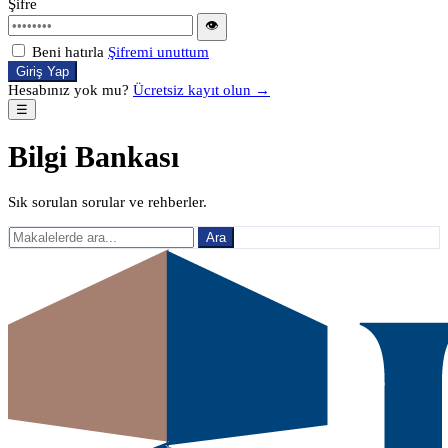
Şifre
👁
Beni hatırla
Şifremi unuttum
Giriş Yap
Hesabınız yok mu?
Ücretsiz kayıt olun →
☰
Bilgi Bankası
Sık sorulan sorular ve rehberler.
Ara