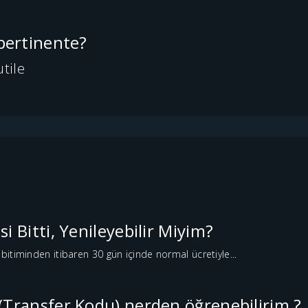
 pertinente?
utile
i Bitti, Yenileyebilir Miyim?
 bitiminden itibaren 30 gün içinde normal ücretiyle...
(Transfer Kodu) nerden öğrenebilirim ?