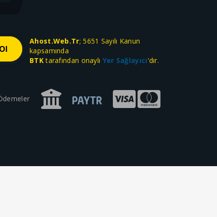
Ahost.Web.Tr
; 5651 Sayılı Kanun
kapsamında
BTK
tarafından onaylı
Yer Sağlayıcı
'dır.
 Ödemeler