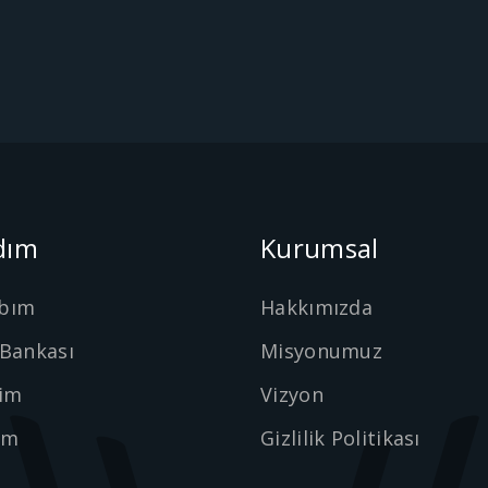
dım
Kurumsal
bım
Hakkımızda
 Bankası
Misyonumuz
şim
Vizyon
ım
Gizlilik Politikası