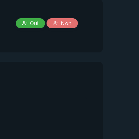
Oui
Non