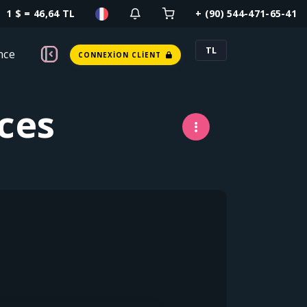
1 $ = 46,64 TL
+ (90) 544-471-65-41
TL
nce
CONNEXION CLIENT
ces