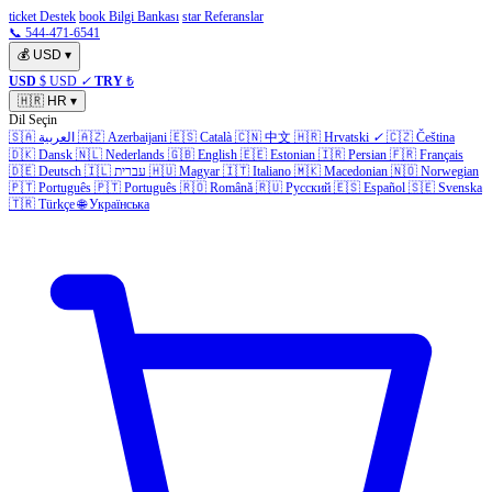
ticket Destek
book Bilgi Bankası
star Referanslar
📞 544-471-6541
💰
USD
▾
USD
$ USD
✓
TRY
₺
🇭🇷
HR
▾
Dil Seçin
🇸🇦
العربية
🇦🇿
Azerbaijani
🇪🇸
Català
🇨🇳
中文
🇭🇷
Hrvatski
✓
🇨🇿
Čeština
🇩🇰
Dansk
🇳🇱
Nederlands
🇬🇧
English
🇪🇪
Estonian
🇮🇷
Persian
🇫🇷
Français
🇩🇪
Deutsch
🇮🇱
עברית
🇭🇺
Magyar
🇮🇹
Italiano
🇲🇰
Macedonian
🇳🇴
Norwegian
🇵🇹
Português
🇵🇹
Português
🇷🇴
Română
🇷🇺
Русский
🇪🇸
Español
🇸🇪
Svenska
🇹🇷
Türkçe
🌐
Українська