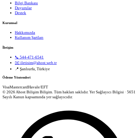
Bilgi Bankası
Duyurular
Destek
Kurumsal
Hakkımızda
Kullanım Şartları
İletişim
📞 544-471-6541
✉️ iletisim@ahost.web.tr
📍 Şanlıurfa, Türkiye
Ödeme Yöntemleri
Visa
Mastercard
Havale/EFT
© 2026 Ahost Bilişim Bilişim. Tüm hakları saklıdır.
Yer Sağlayıcı Bilgisi · 5651
Sayılı Kanun kapsamında yer sağlayıcıdır.