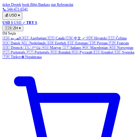
ticket Destek
book Bilgi Bankası
star Referanslar
📞 544-471-6541
💰
USD
▾
USD
$ USD
✓
TRY
₺
🇨🇳
ZH
▾
Dil Seçin
🇸🇦
العربية
🇦🇿
Azerbaijani
🇪🇸
Català
🇨🇳
中文
✓
🇭🇷
Hrvatski
🇨🇿
Čeština
🇩🇰
Dansk
🇳🇱
Nederlands
🇬🇧
English
🇪🇪
Estonian
🇮🇷
Persian
🇫🇷
Français
🇩🇪
Deutsch
🇮🇱
עברית
🇭🇺
Magyar
🇮🇹
Italiano
🇲🇰
Macedonian
🇳🇴
Norwegian
🇵🇹
Português
🇵🇹
Português
🇷🇴
Română
🇷🇺
Русский
🇪🇸
Español
🇸🇪
Svenska
🇹🇷
Türkçe
🌐
Українська