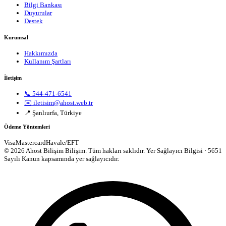
Bilgi Bankası
Duyurular
Destek
Kurumsal
Hakkımızda
Kullanım Şartları
İletişim
📞 544-471-6541
✉️ iletisim@ahost.web.tr
📍 Şanlıurfa, Türkiye
Ödeme Yöntemleri
Visa
Mastercard
Havale/EFT
© 2026 Ahost Bilişim Bilişim. Tüm hakları saklıdır.
Yer Sağlayıcı Bilgisi · 5651
Sayılı Kanun kapsamında yer sağlayıcıdır.