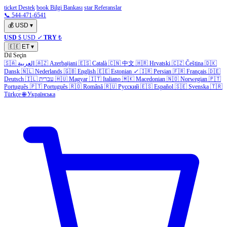
ticket Destek
book Bilgi Bankası
star Referanslar
📞 544-471-6541
💰
USD
▾
USD
$ USD
✓
TRY
₺
🇪🇪
ET
▾
Dil Seçin
🇸🇦
العربية
🇦🇿
Azerbaijani
🇪🇸
Català
🇨🇳
中文
🇭🇷
Hrvatski
🇨🇿
Čeština
🇩🇰
Dansk
🇳🇱
Nederlands
🇬🇧
English
🇪🇪
Estonian
✓
🇮🇷
Persian
🇫🇷
Français
🇩🇪
Deutsch
🇮🇱
עברית
🇭🇺
Magyar
🇮🇹
Italiano
🇲🇰
Macedonian
🇳🇴
Norwegian
🇵🇹
Português
🇵🇹
Português
🇷🇴
Română
🇷🇺
Русский
🇪🇸
Español
🇸🇪
Svenska
🇹🇷
Türkçe
🌐
Українська