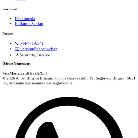
Kurumsal
Hakkımızda
Kullanım Şartları
İletişim
📞 544-471-6541
✉️ iletisim@ahost.web.tr
📍 Şanlıurfa, Türkiye
Ödeme Yöntemleri
Visa
Mastercard
Havale/EFT
© 2026 Ahost Bilişim Bilişim. Tüm hakları saklıdır.
Yer Sağlayıcı Bilgisi · 5651
Sayılı Kanun kapsamında yer sağlayıcıdır.