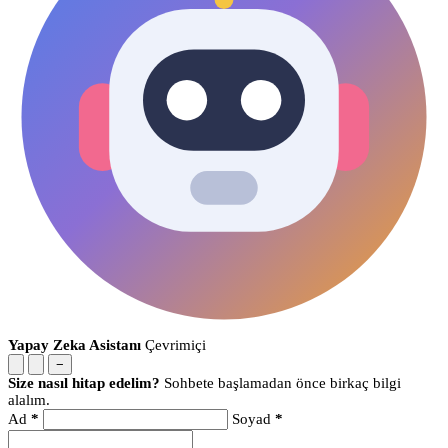
Yapay Zeka Asistanı
Çevrimiçi
−
Size nasıl hitap edelim?
Sohbete başlamadan önce birkaç bilgi
alalım.
Ad
*
Soyad
*