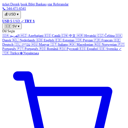
ticket Destek
book Bilgi Bankası
star Referanslar
📞 544-471-6541
💰
USD
▾
USD
$ USD
✓
TRY
₺
🇸🇪
SV
▾
Dil Seçin
🇸🇦
العربية
🇦🇿
Azerbaijani
🇪🇸
Català
🇨🇳
中文
🇭🇷
Hrvatski
🇨🇿
Čeština
🇩🇰
Dansk
🇳🇱
Nederlands
🇬🇧
English
🇪🇪
Estonian
🇮🇷
Persian
🇫🇷
Français
🇩🇪
Deutsch
🇮🇱
עברית
🇭🇺
Magyar
🇮🇹
Italiano
🇲🇰
Macedonian
🇳🇴
Norwegian
🇵🇹
Português
🇵🇹
Português
🇷🇴
Română
🇷🇺
Русский
🇪🇸
Español
🇸🇪
Svenska
✓
🇹🇷
Türkçe
🌐
Українська