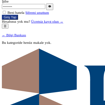
Şifre
👁
Beni hatırla
Şifremi unuttum
Giriş Yap
Hesabınız yok mu?
Ücretsiz kayıt olun →
☰
← Bilgi Bankası
Bu kategoride henüz makale yok.