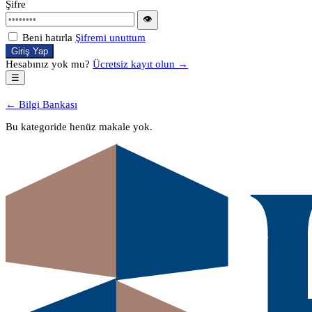
Şifre
👁
Beni hatırla
Şifremi unuttum
Giriş Yap
Hesabınız yok mu?
Ücretsiz kayıt olun →
☰
← Bilgi Bankası
Bu kategoride henüz makale yok.