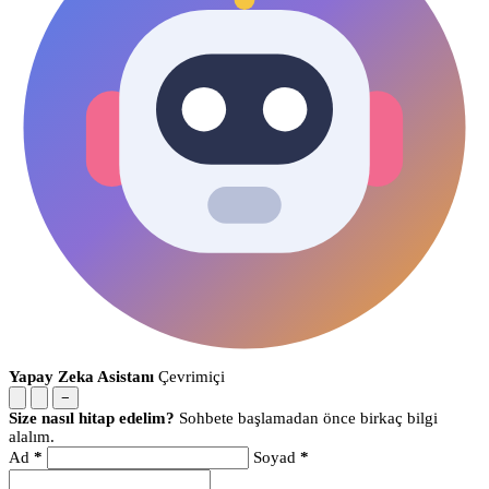
Yapay Zeka Asistanı
Çevrimiçi
−
Size nasıl hitap edelim?
Sohbete başlamadan önce birkaç bilgi
alalım.
Ad
*
Soyad
*