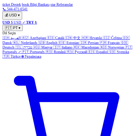
ticket Destek
book Bilgi Bankası
star Referanslar
📞 544-471-6541
💰
USD
▾
USD
$ USD
✓
TRY
₺
🇵🇹
PT
▾
Dil Seçin
🇸🇦
العربية
🇦🇿
Azerbaijani
🇪🇸
Català
🇨🇳
中文
🇭🇷
Hrvatski
🇨🇿
Čeština
🇩🇰
Dansk
🇳🇱
Nederlands
🇬🇧
English
🇪🇪
Estonian
🇮🇷
Persian
🇫🇷
Français
🇩🇪
Deutsch
🇮🇱
עברית
🇭🇺
Magyar
🇮🇹
Italiano
🇲🇰
Macedonian
🇳🇴
Norwegian
🇵🇹
Português
✓
🇵🇹
Português
🇷🇴
Română
🇷🇺
Русский
🇪🇸
Español
🇸🇪
Svenska
🇹🇷
Türkçe
🌐
Українська