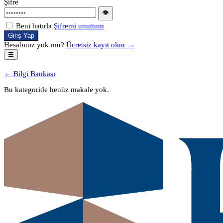
Şifre
👁
Beni hatırla
Şifremi unuttum
Giriş Yap
Hesabınız yok mu?
Ücretsiz kayıt olun →
☰
← Bilgi Bankası
Bu kategoride henüz makale yok.