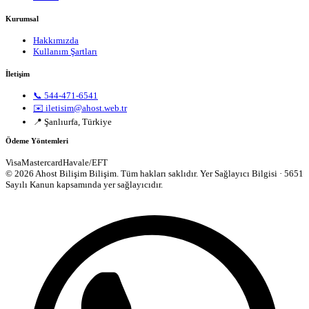
Kurumsal
Hakkımızda
Kullanım Şartları
İletişim
📞 544-471-6541
✉️ iletisim@ahost.web.tr
📍 Şanlıurfa, Türkiye
Ödeme Yöntemleri
Visa
Mastercard
Havale/EFT
© 2026 Ahost Bilişim Bilişim. Tüm hakları saklıdır.
Yer Sağlayıcı Bilgisi · 5651
Sayılı Kanun kapsamında yer sağlayıcıdır.