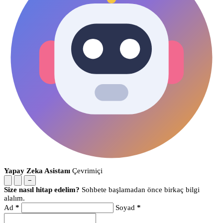
Yapay Zeka Asistanı
Çevrimiçi
−
Size nasıl hitap edelim?
Sohbete başlamadan önce birkaç bilgi
alalım.
Ad
*
Soyad
*