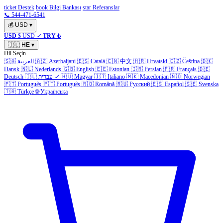
ticket Destek
book Bilgi Bankası
star Referanslar
📞 544-471-6541
💰
USD
▾
USD
$ USD
✓
TRY
₺
🇮🇱
HE
▾
Dil Seçin
🇩🇰
Čeština
🇨🇿
Hrvatski
🇭🇷
中文
🇨🇳
Català
🇪🇸
Azerbaijani
🇦🇿
العربية
🇸🇦
Dansk
🇳🇱
Nederlands
🇬🇧
English
🇪🇪
Estonian
🇮🇷
Persian
🇫🇷
Français
🇩🇪
Norwegian
🇳🇴
Macedonian
🇲🇰
Italiano
🇮🇹
Magyar
🇭🇺
✓
עברית
🇮🇱
Deutsch
🇵🇹
Português
🇵🇹
Português
🇷🇴
Română
🇷🇺
Русский
🇪🇸
Español
🇸🇪
Svenska
🇹🇷
Türkçe
🌐
Українська