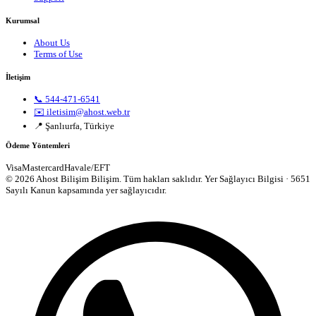
Kurumsal
About Us
Terms of Use
İletişim
📞 544-471-6541
✉️ iletisim@ahost.web.tr
📍 Şanlıurfa, Türkiye
Ödeme Yöntemleri
Visa
Mastercard
Havale/EFT
© 2026 Ahost Bilişim Bilişim. Tüm hakları saklıdır.
Yer Sağlayıcı Bilgisi · 5651
Sayılı Kanun kapsamında yer sağlayıcıdır.