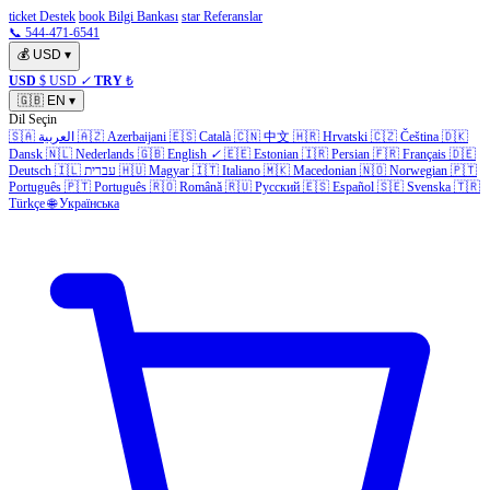
ticket Destek
book Bilgi Bankası
star Referanslar
📞 544-471-6541
💰
USD
▾
USD
$ USD
✓
TRY
₺
🇬🇧
EN
▾
Dil Seçin
🇸🇦
العربية
🇦🇿
Azerbaijani
🇪🇸
Català
🇨🇳
中文
🇭🇷
Hrvatski
🇨🇿
Čeština
🇩🇰
Dansk
🇳🇱
Nederlands
🇬🇧
English
✓
🇪🇪
Estonian
🇮🇷
Persian
🇫🇷
Français
🇩🇪
Deutsch
🇮🇱
עברית
🇭🇺
Magyar
🇮🇹
Italiano
🇲🇰
Macedonian
🇳🇴
Norwegian
🇵🇹
Português
🇵🇹
Português
🇷🇴
Română
🇷🇺
Русский
🇪🇸
Español
🇸🇪
Svenska
🇹🇷
Türkçe
🌐
Українська