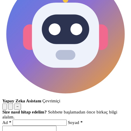
Yapay Zeka Asistanı
Çevrimiçi
−
Size nasıl hitap edelim?
Sohbete başlamadan önce birkaç bilgi
alalım.
Ad
*
Soyad
*