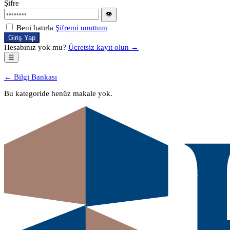
Şifre
👁
Beni hatırla
Şifremi unuttum
Giriş Yap
Hesabınız yok mu?
Ücretsiz kayıt olun →
☰
← Bilgi Bankası
Bu kategoride henüz makale yok.