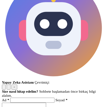
Yapay Zeka Asistanı
Çevrimiçi
−
Size nasıl hitap edelim?
Sohbete başlamadan önce birkaç bilgi
alalım.
Ad
*
Soyad
*