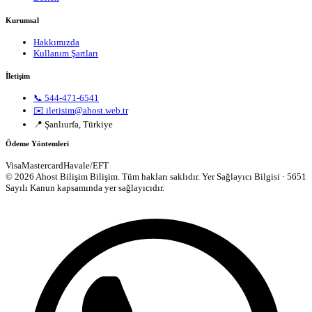
Kurumsal
Hakkımızda
Kullanım Şartları
İletişim
📞 544-471-6541
✉️ iletisim@ahost.web.tr
📍 Şanlıurfa, Türkiye
Ödeme Yöntemleri
Visa
Mastercard
Havale/EFT
© 2026 Ahost Bilişim Bilişim. Tüm hakları saklıdır.
Yer Sağlayıcı Bilgisi · 5651
Sayılı Kanun kapsamında yer sağlayıcıdır.