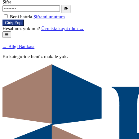
Şifre
👁
Beni hatırla
Şifremi unuttum
Giriş Yap
Hesabınız yok mu?
Ücretsiz kayıt olun →
☰
← Bilgi Bankası
Bu kategoride henüz makale yok.