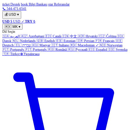
ticket Destek
book Bilgi Bankası
star Referanslar
📞 544-471-6541
💰
USD
▾
USD
$ USD
✓
TRY
₺
🇲🇰
MK
▾
Dil Seçin
🇸🇦
العربية
🇦🇿
Azerbaijani
🇪🇸
Català
🇨🇳
中文
🇭🇷
Hrvatski
🇨🇿
Čeština
🇩🇰
Dansk
🇳🇱
Nederlands
🇬🇧
English
🇪🇪
Estonian
🇮🇷
Persian
🇫🇷
Français
🇩🇪
Deutsch
🇮🇱
עברית
🇭🇺
Magyar
🇮🇹
Italiano
🇲🇰
Macedonian
✓
🇳🇴
Norwegian
🇵🇹
Português
🇵🇹
Português
🇷🇴
Română
🇷🇺
Русский
🇪🇸
Español
🇸🇪
Svenska
🇹🇷
Türkçe
🌐
Українська