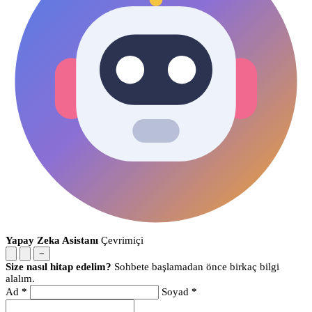
Yapay Zeka Asistanı
Çevrimiçi
−
Size nasıl hitap edelim?
Sohbete başlamadan önce birkaç bilgi
alalım.
Ad
*
Soyad
*