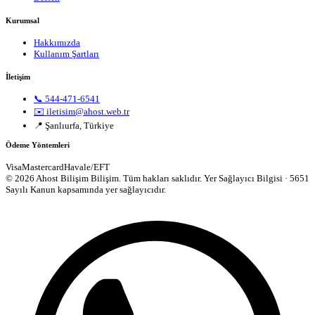
Kurumsal
Hakkımızda
Kullanım Şartları
İletişim
📞 544-471-6541
✉️ iletisim@ahost.web.tr
📍 Şanlıurfa, Türkiye
Ödeme Yöntemleri
Visa
Mastercard
Havale/EFT
© 2026 Ahost Bilişim Bilişim. Tüm hakları saklıdır.
Yer Sağlayıcı Bilgisi · 5651
Sayılı Kanun kapsamında yer sağlayıcıdır.