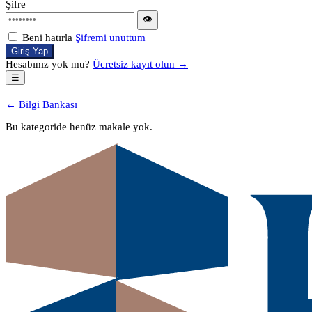
Şifre
👁
Beni hatırla
Şifremi unuttum
Giriş Yap
Hesabınız yok mu?
Ücretsiz kayıt olun →
☰
← Bilgi Bankası
Bu kategoride henüz makale yok.