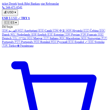
ticket Destek
book Bilgi Bankası
star Referanslar
📞 544-471-6541
💰
USD
▾
USD
$ USD
✓
TRY
₺
🇪🇸
ES
▾
Dil Seçin
🇸🇦
العربية
🇦🇿
Azerbaijani
🇪🇸
Català
🇨🇳
中文
🇭🇷
Hrvatski
🇨🇿
Čeština
🇩🇰
Dansk
🇳🇱
Nederlands
🇬🇧
English
🇪🇪
Estonian
🇮🇷
Persian
🇫🇷
Français
🇩🇪
Deutsch
🇮🇱
עברית
🇭🇺
Magyar
🇮🇹
Italiano
🇲🇰
Macedonian
🇳🇴
Norwegian
🇵🇹
Português
🇵🇹
Português
🇷🇴
Română
🇷🇺
Русский
🇪🇸
Español
✓
🇸🇪
Svenska
🇹🇷
Türkçe
🌐
Українська