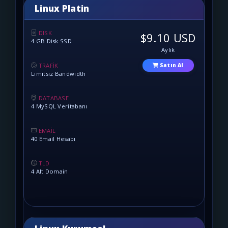
Linux Platin
DISK
$9.10 USD
4 GB Disk SSD
Aylık
TRAFİK
Satın Al
Limitsiz Bandwidth
DATABASE
4 MySQL Veritabanı
EMAİL
40 Email Hesabı
TLD
4 Alt Domain