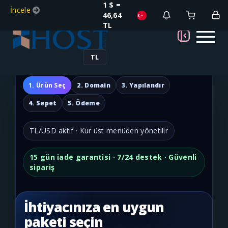
1 $ =
İncele
46,64
TL
TL
1. Ürün Seç
2. Domain
3. Yapılandır
4. Sepet
5. Ödeme
TL/USD aktif · Kur üst menüden yönetilir
15 gün iade garantisi · 7/24 destek · Güvenli
sipariş
İhtiyacınıza en uygun
paketi seçin