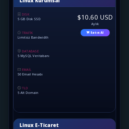
Linux Kurumsal
DISK
$10.60 USD
5 GB Disk SSD
Aylık
TRAFİK
Satın Al
Limitsiz Bandwidth
DATABASE
5 MySQL Veritabanı
EMAİL
50 Email Hesabı
TLD
5 Alt Domain
Linux E-Ticaret