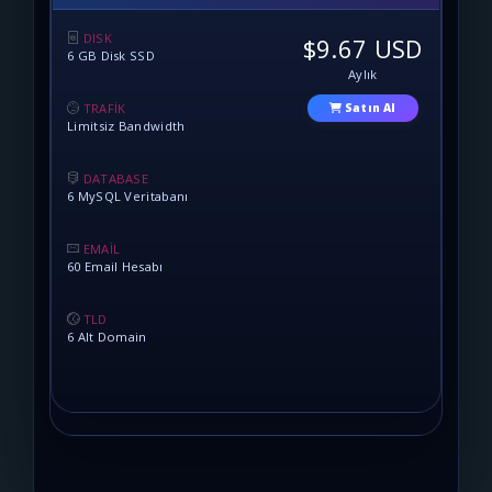
DISK
$9.67 USD
6 GB Disk SSD
Aylık
TRAFİK
Satın Al
Limitsiz Bandwidth
DATABASE
6 MySQL Veritabanı
EMAİL
60 Email Hesabı
TLD
6 Alt Domain