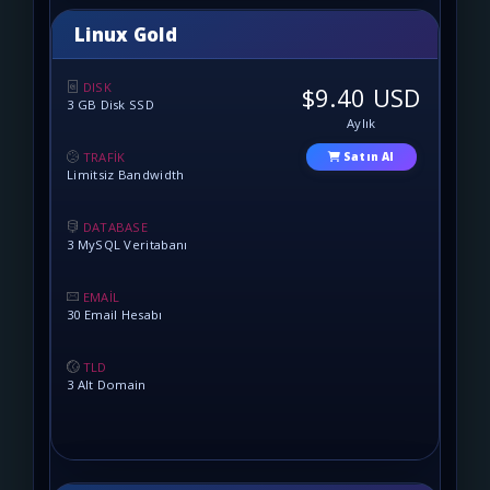
Linux Gold
DISK
$9.40 USD
3 GB Disk SSD
Aylık
TRAFİK
Satın Al
Limitsiz Bandwidth
DATABASE
3 MySQL Veritabanı
EMAİL
30 Email Hesabı
TLD
3 Alt Domain