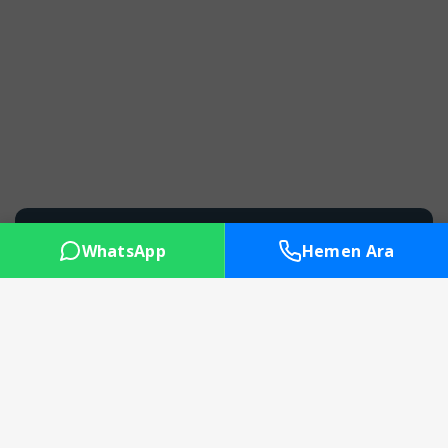
WhatsApp
Hemen Ara
Başlangıç Radyo
Hobi Amaçlı Yayınlar
$11.50 USD
Yıl