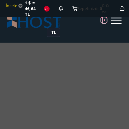
1 $ =
İncele
ürün
46,64
Sepetinizde
0
var
TL
TL