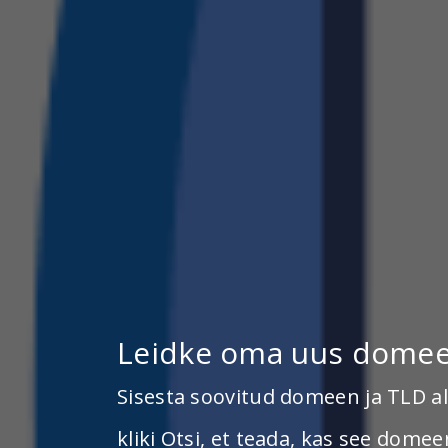
SSD
Site
SSL
Oluşturucu
Leidke oma uus domee
Sertifikaları
Web Hos
Veebis kohaloleku loomiseks on va
Sisesta soovitud domeen ja TLD al
Kindlustage oma sait ja lisage oma
Saage märgatavaks meie lohistami
kliki Otsi, et teada, kas see dome