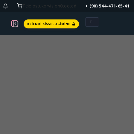
Teie ostukorvis on
0
tooted
+ (90) 544-471-65-41
TL
KLIENDI SISSELOGIMINE