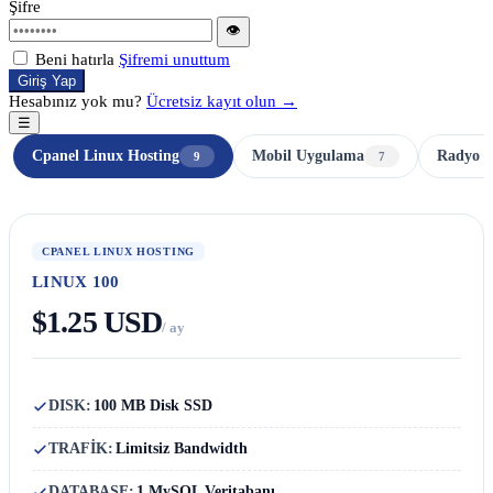
Şifre
👁
Beni hatırla
Şifremi unuttum
Giriş Yap
Hesabınız yok mu?
Ücretsiz kayıt olun →
☰
Cpanel Linux Hosting
Mobil Uygulama
Radyo H
9
7
CPANEL LINUX HOSTING
LINUX 100
$1.25 USD
/ ay
DISK:
100 MB Disk SSD
TRAFİK:
Limitsiz Bandwidth
DATABASE:
1 MySQL Veritabanı