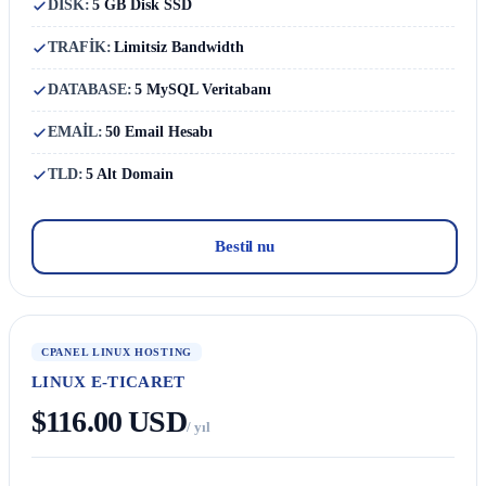
DISK:
5 GB Disk SSD
TRAFİK:
Limitsiz Bandwidth
DATABASE:
5 MySQL Veritabanı
EMAİL:
50 Email Hesabı
TLD:
5 Alt Domain
Bestil nu
CPANEL LINUX HOSTING
LINUX E-TICARET
$116.00 USD
/ yıl