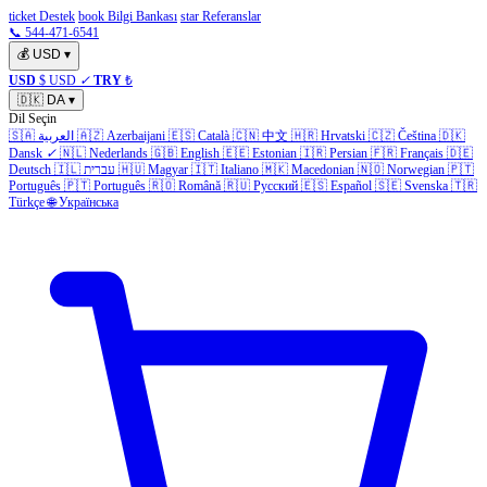
ticket Destek
book Bilgi Bankası
star Referanslar
📞 544-471-6541
💰
USD
▾
USD
$ USD
✓
TRY
₺
🇩🇰
DA
▾
Dil Seçin
🇸🇦
العربية
🇦🇿
Azerbaijani
🇪🇸
Català
🇨🇳
中文
🇭🇷
Hrvatski
🇨🇿
Čeština
🇩🇰
Dansk
✓
🇳🇱
Nederlands
🇬🇧
English
🇪🇪
Estonian
🇮🇷
Persian
🇫🇷
Français
🇩🇪
Deutsch
🇮🇱
עברית
🇭🇺
Magyar
🇮🇹
Italiano
🇲🇰
Macedonian
🇳🇴
Norwegian
🇵🇹
Português
🇵🇹
Português
🇷🇴
Română
🇷🇺
Русский
🇪🇸
Español
🇸🇪
Svenska
🇹🇷
Türkçe
🌐
Українська