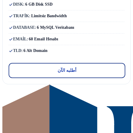
DISK:
6 GB Disk SSD
TRAFİK:
Limitsiz Bandwidth
DATABASE:
6 MySQL Veritabanı
EMAİL:
60 Email Hesabı
TLD:
6 Alt Domain
أطلبه الآن