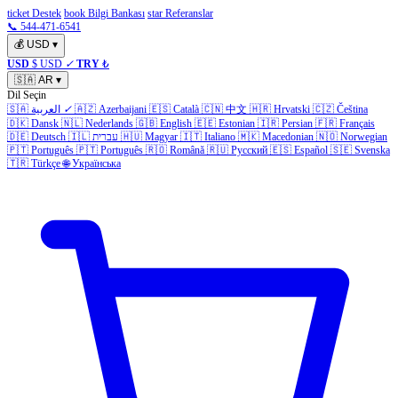
ticket Destek
book Bilgi Bankası
star Referanslar
📞 544-471-6541
💰
USD
▾
USD
$ USD
✓
TRY
₺
🇸🇦
AR
▾
Dil Seçin
Čeština
🇨🇿
Hrvatski
🇭🇷
中文
🇨🇳
Català
🇪🇸
Azerbaijani
🇦🇿
✓
العربية
🇸🇦
🇩🇰
Dansk
🇳🇱
Nederlands
🇬🇧
English
🇪🇪
Estonian
🇮🇷
Persian
🇫🇷
Français
Norwegian
🇳🇴
Macedonian
🇲🇰
Italiano
🇮🇹
Magyar
🇭🇺
עברית
🇮🇱
Deutsch
🇩🇪
🇵🇹
Português
🇵🇹
Português
🇷🇴
Română
🇷🇺
Русский
🇪🇸
Español
🇸🇪
Svenska
🇹🇷
Türkçe
🌐
Українська