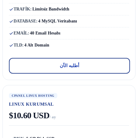
TRAFİK:
Limitsiz Bandwidth
DATABASE:
4 MySQL Veritabanı
EMAİL:
40 Email Hesabı
TLD:
4 Alt Domain
أطلبه الآن
CPANEL LINUX HOSTING
LINUX KURUMSAL
$10.60 USD
/ ay