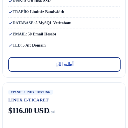
DISK:
5 GB Disk SSD
TRAFİK:
Limitsiz Bandwidth
DATABASE:
5 MySQL Veritabanı
EMAİL:
50 Email Hesabı
TLD:
5 Alt Domain
أطلبه الآن
CPANEL LINUX HOSTING
LINUX E-TICARET
$116.00 USD
/ yıl