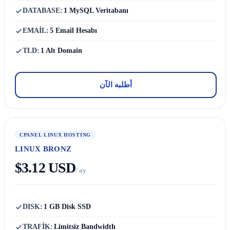
DATABASE:
1 MySQL Veritabanı
EMAİL:
5 Email Hesabı
TLD:
1 Alt Domain
أطلبه الآن
CPANEL LINUX HOSTING
LINUX BRONZ
$3.12 USD
/ ay
DISK:
1 GB Disk SSD
TRAFİK:
Limitsiz Bandwidth