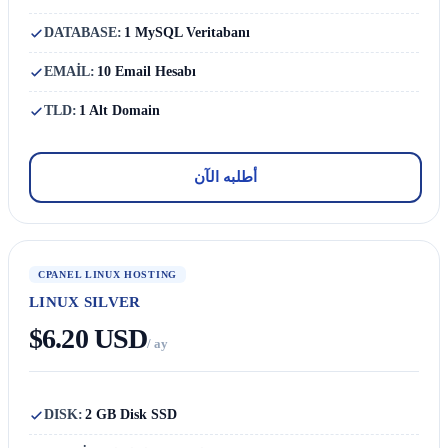
DATABASE:
1 MySQL Veritabanı
EMAİL:
10 Email Hesabı
TLD:
1 Alt Domain
أطلبه الآن
CPANEL LINUX HOSTING
LINUX SILVER
$6.20 USD
/ ay
DISK:
2 GB Disk SSD