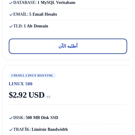
DATABASE:
1 MySQL Veritabanı
EMAİL:
5 Email Hesabı
TLD:
1 Alt Domain
أطلبه الآن
CPANEL LINUX HOSTING
LINUX 500
$2.92 USD
/ ay
DISK:
500 MB Disk SSD
TRAFİK:
Limitsiz Bandwidth