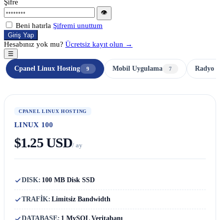
Şifre
👁
Beni hatırla
Şifremi unuttum
Giriş Yap
Hesabınız yok mu?
Ücretsiz kayıt olun →
☰
Cpanel Linux Hosting
Mobil Uygulama
Radyo H
9
7
CPANEL LINUX HOSTING
LINUX 100
$1.25 USD
/ ay
DISK:
100 MB Disk SSD
TRAFİK:
Limitsiz Bandwidth
DATABASE:
1 MySQL Veritabanı