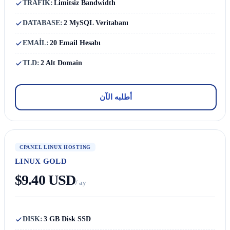
TRAFİK:
Limitsiz Bandwidth
DATABASE:
2 MySQL Veritabanı
EMAİL:
20 Email Hesabı
TLD:
2 Alt Domain
أطلبه الآن
CPANEL LINUX HOSTING
LINUX GOLD
$9.40 USD
/ ay
DISK:
3 GB Disk SSD