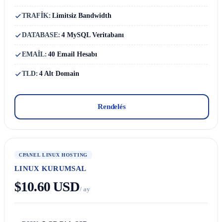
TRAFİK:
Limitsiz Bandwidth
DATABASE:
4 MySQL Veritabanı
EMAİL:
40 Email Hesabı
TLD:
4 Alt Domain
Rendelés
CPANEL LINUX HOSTING
LINUX KURUMSAL
$10.60 USD
/ ay