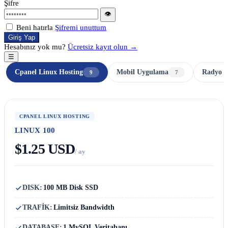
Şifre
👁
Beni hatırla
Şifremi unuttum
Giriş Yap
Hesabınız yok mu?
Ücretsiz kayıt olun →
☰
Cpanel Linux Hosting
Mobil Uygulama
Radyo H
9
7
CPANEL LINUX HOSTING
LINUX 100
$1.25 USD
/ ay
DISK:
100 MB Disk SSD
TRAFİK:
Limitsiz Bandwidth
DATABASE:
1 MySQL Veritabanı