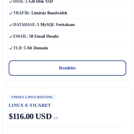
DISK:
5 GB Disk SSD
TRAFİK:
Limitsiz Bandwidth
DATABASE:
5 MySQL Veritabanı
EMAİL:
50 Email Hesabı
TLD:
5 Alt Domain
Rendelés
CPANEL LINUX HOSTING
LINUX E-TICARET
$116.00 USD
/ yıl