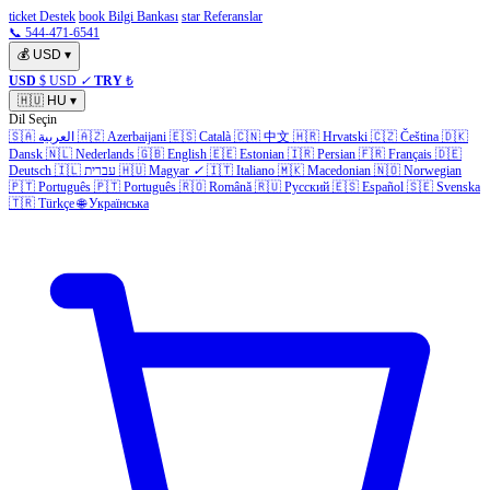
ticket Destek
book Bilgi Bankası
star Referanslar
📞 544-471-6541
💰
USD
▾
USD
$ USD
✓
TRY
₺
🇭🇺
HU
▾
Dil Seçin
🇸🇦
العربية
🇦🇿
Azerbaijani
🇪🇸
Català
🇨🇳
中文
🇭🇷
Hrvatski
🇨🇿
Čeština
🇩🇰
Dansk
🇳🇱
Nederlands
🇬🇧
English
🇪🇪
Estonian
🇮🇷
Persian
🇫🇷
Français
🇩🇪
Deutsch
🇮🇱
עברית
🇭🇺
Magyar
✓
🇮🇹
Italiano
🇲🇰
Macedonian
🇳🇴
Norwegian
🇵🇹
Português
🇵🇹
Português
🇷🇴
Română
🇷🇺
Русский
🇪🇸
Español
🇸🇪
Svenska
🇹🇷
Türkçe
🌐
Українська