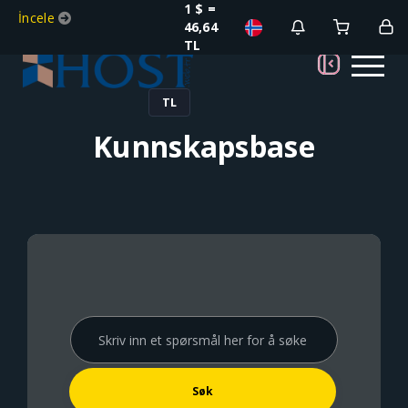
1 $ =
İncele
46,64
TL
TL
Kunnskapsbase