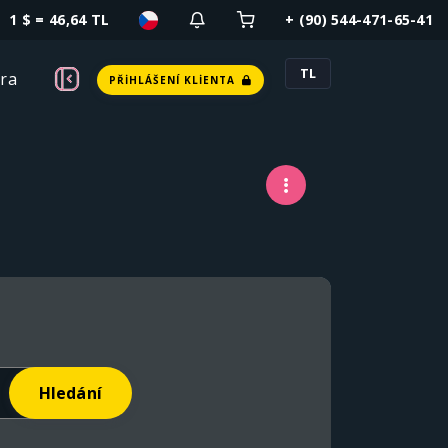
1 $ = 46,64 TL
+ (90) 544-471-65-41
TL
ra
PŘIHLÁŠENÍ KLIENTA