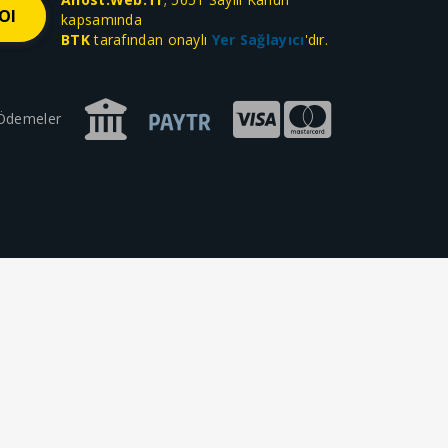
kapsamında
BTK
tarafından onaylı
Yer Sağlayıcı
'dır.
 Ödemeler