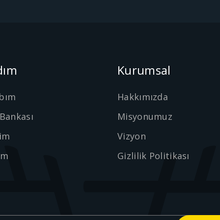
dım
Kurumsal
bım
Hakkımızda
 Bankası
Misyonumuz
şim
Vizyon
ım
Gizlilik Politikası