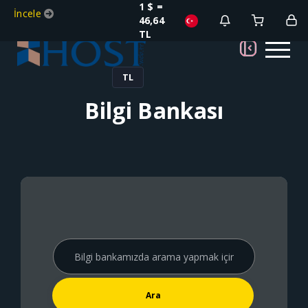
1 $ =
İncele
46,64
TL
TL
Bilgi Bankası