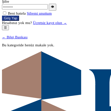
Şifre
👁
Beni hatırla
Şifremi unuttum
Giriş Yap
Hesabınız yok mu?
Ücretsiz kayıt olun →
☰
← Bilgi Bankası
Bu kategoride henüz makale yok.