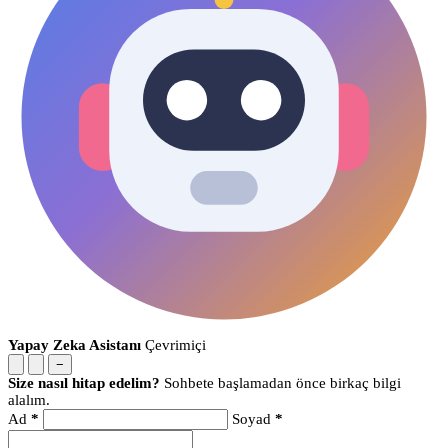
Yapay Zeka Asistanı
Çevrimiçi
−
Size nasıl hitap edelim?
Sohbete başlamadan önce birkaç bilgi
alalım.
Ad
*
Soyad
*