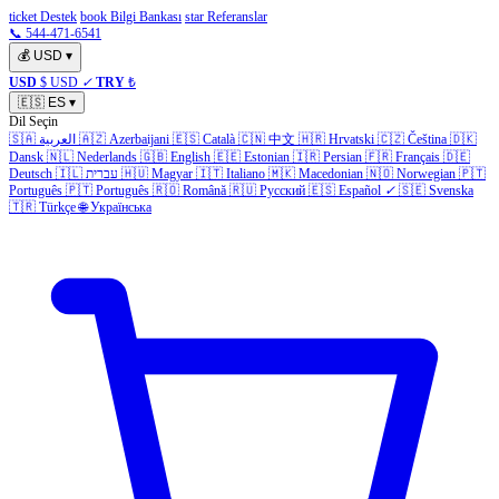
ticket Destek
book Bilgi Bankası
star Referanslar
📞 544-471-6541
💰
USD
▾
USD
$ USD
✓
TRY
₺
🇪🇸
ES
▾
Dil Seçin
🇸🇦
العربية
🇦🇿
Azerbaijani
🇪🇸
Català
🇨🇳
中文
🇭🇷
Hrvatski
🇨🇿
Čeština
🇩🇰
Dansk
🇳🇱
Nederlands
🇬🇧
English
🇪🇪
Estonian
🇮🇷
Persian
🇫🇷
Français
🇩🇪
Deutsch
🇮🇱
עברית
🇭🇺
Magyar
🇮🇹
Italiano
🇲🇰
Macedonian
🇳🇴
Norwegian
🇵🇹
Português
🇵🇹
Português
🇷🇴
Română
🇷🇺
Русский
🇪🇸
Español
✓
🇸🇪
Svenska
🇹🇷
Türkçe
🌐
Українська