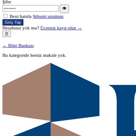
Şifre
👁
Beni hatırla
Şifremi unuttum
Giriş Yap
Hesabınız yok mu?
Ücretsiz kayıt olun →
☰
← Bilgi Bankası
Bu kategoride henüz makale yok.