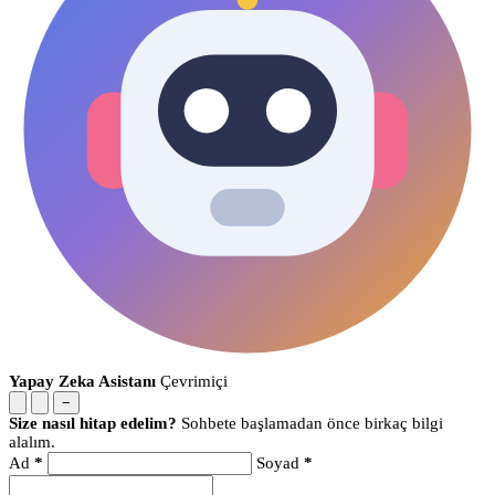
Yapay Zeka Asistanı
Çevrimiçi
−
Size nasıl hitap edelim?
Sohbete başlamadan önce birkaç bilgi
alalım.
Ad
*
Soyad
*