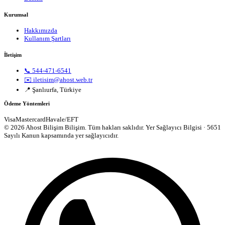
Kurumsal
Hakkımızda
Kullanım Şartları
İletişim
📞 544-471-6541
✉️ iletisim@ahost.web.tr
📍 Şanlıurfa, Türkiye
Ödeme Yöntemleri
Visa
Mastercard
Havale/EFT
© 2026 Ahost Bilişim Bilişim. Tüm hakları saklıdır.
Yer Sağlayıcı Bilgisi · 5651
Sayılı Kanun kapsamında yer sağlayıcıdır.