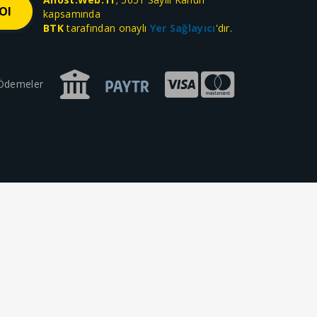
kapsamında
BTK
tarafından onaylı
Yer Sağlayıcı
'dır.
 Ödemeler