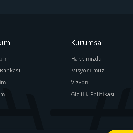
dım
Kurumsal
bım
Hakkımızda
 Bankası
Misyonumuz
şim
Vizyon
ım
Gizlilik Politikası