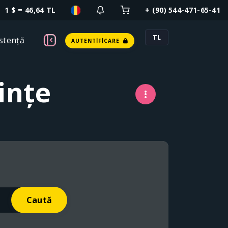
1 $ = 46,64 TL
+ (90) 544-471-65-41
TL
stență
AUTENTIFICARE
ințe