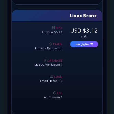
Linux
DISK
1 GB Disk SSD
نه
TRAFİK
 دهید
Limitsiz Bandwidth
DATABASE
1 MySQL Veritabanı
EMAİL
10 Email Hesabı
TLD
1 Alt Domain