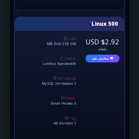
Lin
DISK
500 MB Disk SSD
نه
TRAFİK
 دهید
Limitsiz Bandwidth
DATABASE
1 MySQL Veritabanı
EMAİL
5 Email Hesabı
TLD
1 Alt Domain