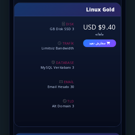
Linu
DISK
3 GB Disk SSD
نه
TRAFİK
 دهید
Limitsiz Bandwidth
DATABASE
3 MySQL Veritabanı
EMAİL
30 Email Hesabı
TLD
3 Alt Domain