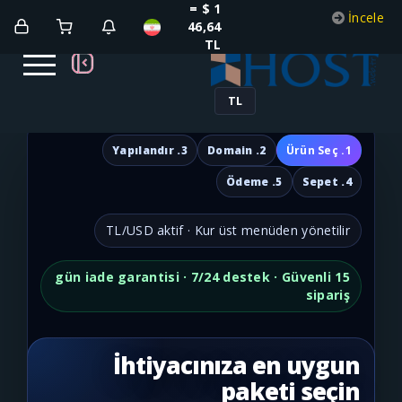
1 $ =
46,64
TL
TL
3. Yapılandır
2. Domain
5. Ödeme
TL/USD aktif · Kur üst menüden
15 gün iade garantisi · 7/24 destek · 
İhtiyacınıza en
paketi