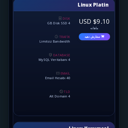
Linux 
DISK
4 GB Disk SSD
نه
TRAFİK
 دهید
Limitsiz Bandwidth
DATABASE
4 MySQL Veritabanı
EMAİL
40 Email Hesabı
TLD
4 Alt Domain