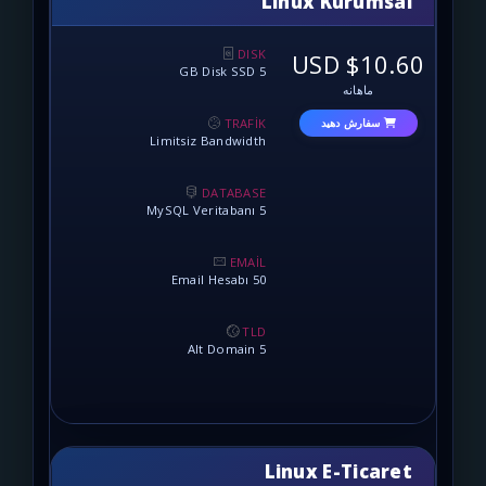
Linux Ku
DISK
$
5 GB Disk SSD
نه
TRAFİK
 دهید
Limitsiz Bandwidth
DATABASE
5 MySQL Veritabanı
EMAİL
50 Email Hesabı
TLD
5 Alt Domain
Linux E-T