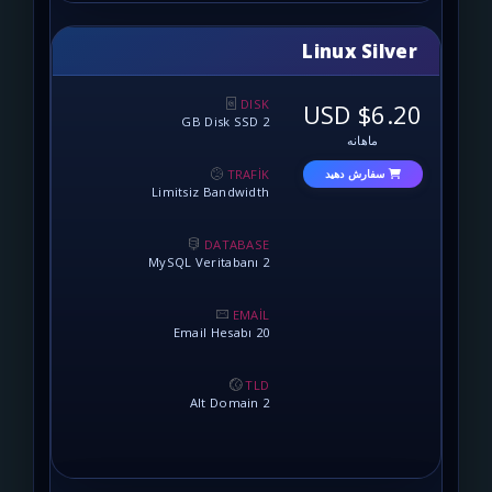
Linux
DISK
2 GB Disk SSD
نه
TRAFİK
 دهید
Limitsiz Bandwidth
DATABASE
2 MySQL Veritabanı
EMAİL
20 Email Hesabı
TLD
2 Alt Domain