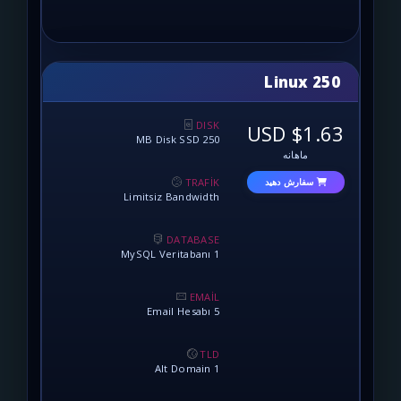
Lin
DISK
250 MB Disk SSD
نه
TRAFİK
 دهید
Limitsiz Bandwidth
DATABASE
1 MySQL Veritabanı
EMAİL
5 Email Hesabı
TLD
1 Alt Domain