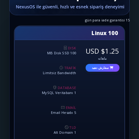
Lin
DISK
100 MB Disk SSD
نه
TRAFİK
 دهید
Limitsiz Bandwidth
DATABASE
1 MySQL Veritabanı
EMAİL
5 Email Hesabı
TLD
1 Alt Domain