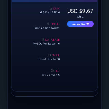
DISK
6 GB Disk SSD
نه
TRAFİK
 دهید
Limitsiz Bandwidth
DATABASE
6 MySQL Veritabanı
EMAİL
60 Email Hesabı
TLD
6 Alt Domain