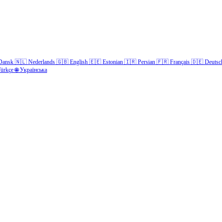
Dansk
🇳🇱
Nederlands
🇬🇧
English
🇪🇪
Estonian
🇮🇷
Persian
🇫🇷
Français
🇩🇪
Deutsc
ürkçe
🌐
Українська