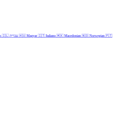
h
🇮🇱
עברית
🇭🇺
Magyar
🇮🇹
Italiano
🇲🇰
Macedonian
🇳🇴
Norwegian
🇵🇹