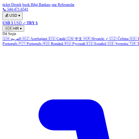
ticket Destek
book Bilgi Bankası
star Referanslar
📞 544-471-6541
💰
USD
▾
USD
$ USD
✓
TRY
₺
🇭🇷
HR
▾
Dil Seçin
🇸🇦
العربية
🇦🇿
Azerbaijani
🇪🇸
Català
🇨🇳
中文
🇭🇷
Hrvatski
✓
🇨🇿
Čeština
🇩🇰
Português
🇵🇹
Português
🇷🇴
Română
🇷🇺
Русский
🇪🇸
Español
🇸🇪
Svenska
🇹🇷
T