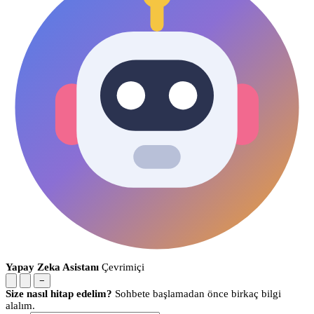
Yapay Zeka Asistanı
Çevrimiçi
−
Size nasıl hitap edelim?
Sohbete başlamadan önce birkaç bilgi
alalım.