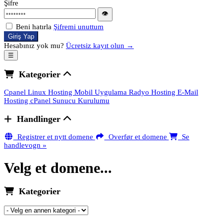
Şifre
👁
Beni hatırla
Şifremi unuttum
Giriş Yap
Hesabınız yok mu?
Ücretsiz kayıt olun →
☰
Kategorier
Cpanel Linux Hosting
Mobil Uygulama
Radyo Hosting
E-Mail
Hosting
cPanel Sunucu Kurulumu
Handlinger
Registrer et nytt domene
Overfør et domene
Se
handlevogn »
Velg et domene...
Kategorier