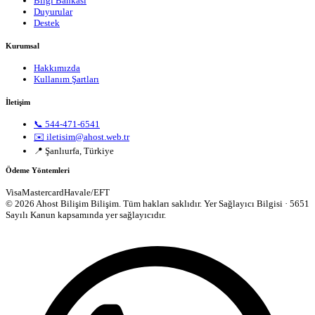
Bilgi Bankası
Duyurular
Destek
Kurumsal
Hakkımızda
Kullanım Şartları
İletişim
📞 544-471-6541
✉️ iletisim@ahost.web.tr
📍 Şanlıurfa, Türkiye
Ödeme Yöntemleri
Visa
Mastercard
Havale/EFT
© 2026 Ahost Bilişim Bilişim. Tüm hakları saklıdır.
Yer Sağlayıcı Bilgisi · 5651
Sayılı Kanun kapsamında yer sağlayıcıdır.