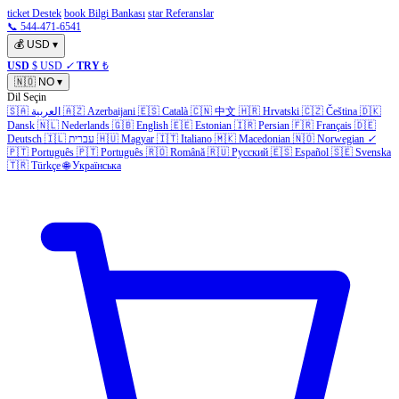
ticket Destek
book Bilgi Bankası
star Referanslar
📞 544-471-6541
💰
USD
▾
USD
$ USD
✓
TRY
₺
🇳🇴
NO
▾
Dil Seçin
🇸🇦
العربية
🇦🇿
Azerbaijani
🇪🇸
Català
🇨🇳
中文
🇭🇷
Hrvatski
🇨🇿
Čeština
🇩🇰
Dansk
🇳🇱
Nederlands
🇬🇧
English
🇪🇪
Estonian
🇮🇷
Persian
🇫🇷
Français
🇩🇪
Deutsch
🇮🇱
עברית
🇭🇺
Magyar
🇮🇹
Italiano
🇲🇰
Macedonian
🇳🇴
Norwegian
✓
🇵🇹
Português
🇵🇹
Português
🇷🇴
Română
🇷🇺
Русский
🇪🇸
Español
🇸🇪
Svenska
🇹🇷
Türkçe
🌐
Українська