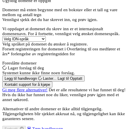
Ugyldig domene er oppgitt
Domener må enten begynne med en bokstav eller et tall
og vare
mellom
og
antall tegn
Vennligst sjekk det du har skrevet inn, og prøv igjen.
Vi oppdaget at domenet du skrev inn er et internasjonalt
domenenavn. For å fortsette, vennligst velg ønsket domenespråk.
Velg språket på domenet du ønsker å registrere.
Forsett registreringen for domenet i
Overføring til oss medfører et
års* forlengelse av registreringstiden for
Foreslåtte domener
Lager forslag til deg
Systemet kunne ikke finne noen forslag.
Legg til handlevogn
Laster...
Lagt til
Opptatt
Kontakt support for å kjøpe
Gi meg flere alternativer!
Det er alle resultatene vi har funnet til deg!
Hvis du ikke har funnet noe du liker, vennligst prøv igjen med et
annet søkeord.
Alternativer til andre domener er ikke alltid tilgjengelig.
Tilgjengeligheten blir sjekket akkruat nå, og tilgjengelighet kan ikke
garanteres senere.
🗑
Tøm handlevogn
Fortsett