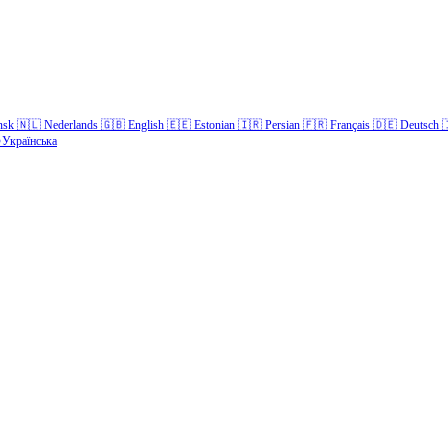
nsk
🇳🇱
Nederlands
🇬🇧
English
🇪🇪
Estonian
🇮🇷
Persian
🇫🇷
Français
🇩🇪
Deutsch

Українська