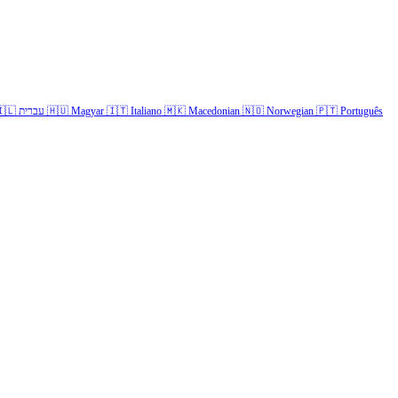
🇱
עברית
🇭🇺
Magyar
🇮🇹
Italiano
🇲🇰
Macedonian
🇳🇴
Norwegian
🇵🇹
Português