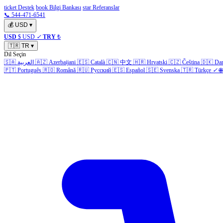
ticket Destek
book Bilgi Bankası
star Referanslar
📞 544-471-6541
💰
USD
▾
USD
$ USD
✓
TRY
₺
🇹🇷
TR
▾
Dil Seçin
🇸🇦
العربية
🇦🇿
Azerbaijani
🇪🇸
Català
🇨🇳
中文
🇭🇷
Hrvatski
🇨🇿
Čeština
🇩🇰
Da
🇵🇹
Português
🇷🇴
Română
🇷🇺
Русский
🇪🇸
Español
🇸🇪
Svenska
🇹🇷
Türkçe
✓
🌐