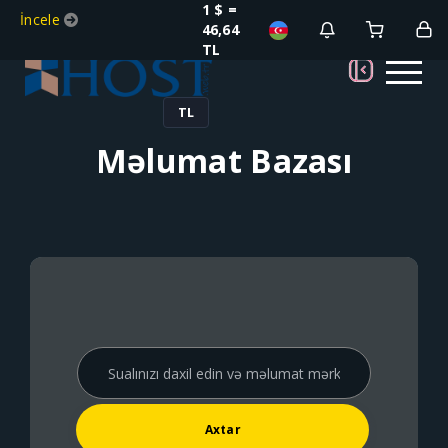
1 $ =
İncele
46,64
TL
TL
Məlumat Bazası