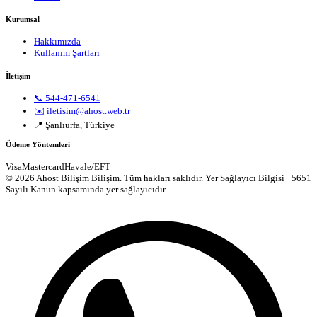
Kurumsal
Hakkımızda
Kullanım Şartları
İletişim
📞 544-471-6541
✉️ iletisim@ahost.web.tr
📍 Şanlıurfa, Türkiye
Ödeme Yöntemleri
Visa
Mastercard
Havale/EFT
© 2026 Ahost Bilişim Bilişim. Tüm hakları saklıdır.
Yer Sağlayıcı Bilgisi · 5651
Sayılı Kanun kapsamında yer sağlayıcıdır.