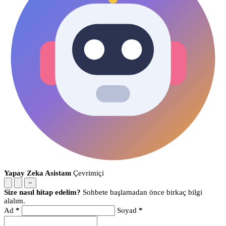
Yapay Zeka Asistanı
Çevrimiçi
−
Size nasıl hitap edelim?
Sohbete başlamadan önce birkaç bilgi
alalım.
Ad
*
Soyad
*