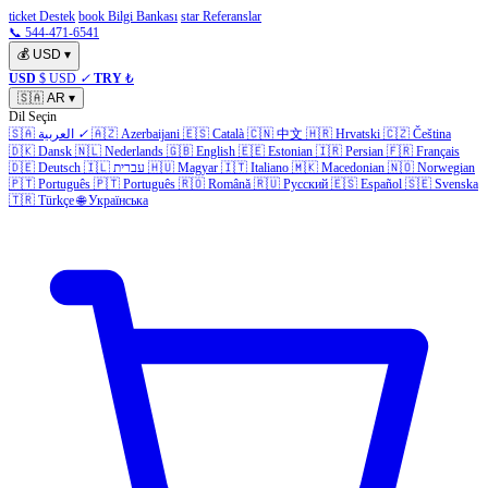
ticket Destek
book Bilgi Bankası
star Referanslar
📞 544-471-6541
💰
USD
▾
USD
$ USD
✓
TRY
₺
🇸🇦
AR
▾
Dil Seçin
Čeština
🇨🇿
Hrvatski
🇭🇷
中文
🇨🇳
Català
🇪🇸
Azerbaijani
🇦🇿
✓
العربية
🇸🇦
🇩🇰
Dansk
🇳🇱
Nederlands
🇬🇧
English
🇪🇪
Estonian
🇮🇷
Persian
🇫🇷
Français
Norwegian
🇳🇴
Macedonian
🇲🇰
Italiano
🇮🇹
Magyar
🇭🇺
עברית
🇮🇱
Deutsch
🇩🇪
🇵🇹
Português
🇵🇹
Português
🇷🇴
Română
🇷🇺
Русский
🇪🇸
Español
🇸🇪
Svenska
🇹🇷
Türkçe
🌐
Українська