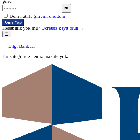
Şifre
👁
Beni hatırla
Şifremi unuttum
Giriş Yap
Hesabınız yok mu?
Ücretsiz kayıt olun →
☰
← Bilgi Bankası
Bu kategoride henüz makale yok.