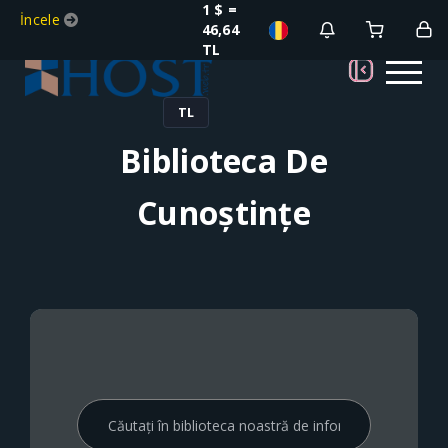
1 $ =
İncele
46,64
TL
TL
Biblioteca De
Cunoștințe