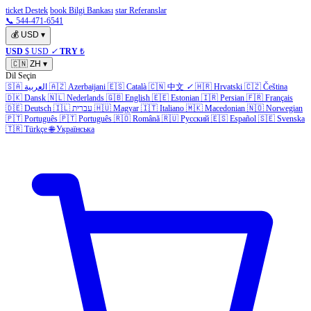
ticket Destek
book Bilgi Bankası
star Referanslar
📞 544-471-6541
💰
USD
▾
USD
$ USD
✓
TRY
₺
🇨🇳
ZH
▾
Dil Seçin
🇸🇦
العربية
🇦🇿
Azerbaijani
🇪🇸
Català
🇨🇳
中文
✓
🇭🇷
Hrvatski
🇨🇿
Čeština
🇩🇰
Dansk
🇳🇱
Nederlands
🇬🇧
English
🇪🇪
Estonian
🇮🇷
Persian
🇫🇷
Français
🇩🇪
Deutsch
🇮🇱
עברית
🇭🇺
Magyar
🇮🇹
Italiano
🇲🇰
Macedonian
🇳🇴
Norwegian
🇵🇹
Português
🇵🇹
Português
🇷🇴
Română
🇷🇺
Русский
🇪🇸
Español
🇸🇪
Svenska
🇹🇷
Türkçe
🌐
Українська