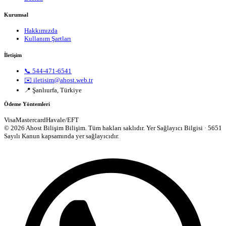
Kurumsal
Hakkımızda
Kullanım Şartları
İletişim
📞 544-471-6541
✉️ iletisim@ahost.web.tr
📍 Şanlıurfa, Türkiye
Ödeme Yöntemleri
Visa
Mastercard
Havale/EFT
© 2026 Ahost Bilişim Bilişim. Tüm hakları saklıdır.
Yer Sağlayıcı Bilgisi · 5651
Sayılı Kanun kapsamında yer sağlayıcıdır.