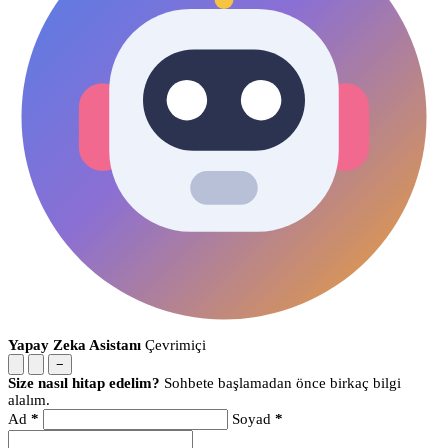
Yapay Zeka Asistanı
Çevrimiçi
−
Size nasıl hitap edelim?
Sohbete başlamadan önce birkaç bilgi
alalım.
Ad
*
Soyad
*