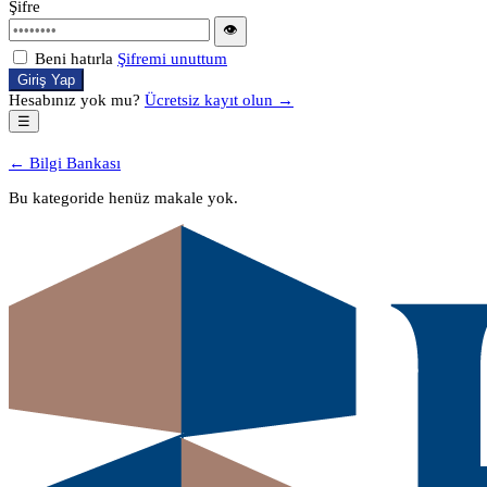
Şifre
👁
Beni hatırla
Şifremi unuttum
Giriş Yap
Hesabınız yok mu?
Ücretsiz kayıt olun →
☰
← Bilgi Bankası
Bu kategoride henüz makale yok.