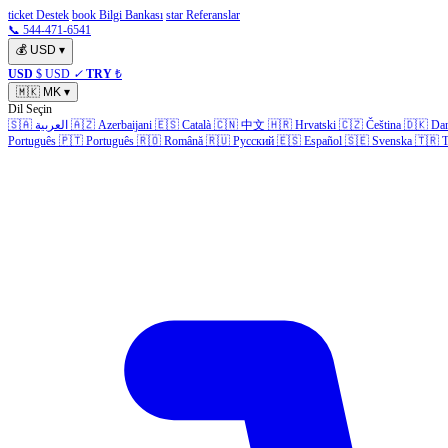
ticket Destek
book Bilgi Bankası
star Referanslar
📞 544-471-6541
💰
USD
▾
USD
$ USD
✓
TRY
₺
🇲🇰
MK
▾
Dil Seçin
🇸🇦
العربية
🇦🇿
Azerbaijani
🇪🇸
Català
🇨🇳
中文
🇭🇷
Hrvatski
🇨🇿
Čeština
🇩🇰
Da
Português
🇵🇹
Português
🇷🇴
Română
🇷🇺
Русский
🇪🇸
Español
🇸🇪
Svenska
🇹🇷
T