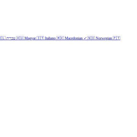
🇱
עברית
🇭🇺
Magyar
🇮🇹
Italiano
🇲🇰
Macedonian
✓
🇳🇴
Norwegian
🇵🇹