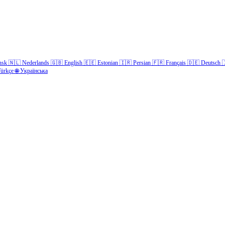
nsk
🇳🇱
Nederlands
🇬🇧
English
🇪🇪
Estonian
🇮🇷
Persian
🇫🇷
Français
🇩🇪
Deutsch

ürkçe
🌐
Українська