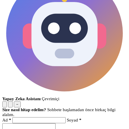
Yapay Zeka Asistanı
Çevrimiçi
−
Size nasıl hitap edelim?
Sohbete başlamadan önce birkaç bilgi
alalım.
Ad
*
Soyad
*