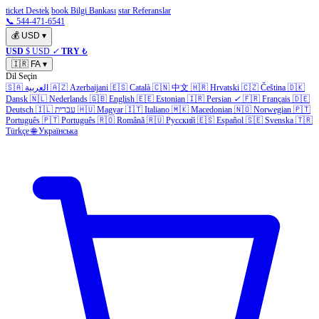
ticket Destek
book Bilgi Bankası
star Referanslar
📞 544-471-6541
💰
USD
▾
USD
$ USD
✓
TRY
₺
🇮🇷
FA
▾
Dil Seçin
🇩🇰
Čeština
🇨🇿
Hrvatski
🇭🇷
中文
🇨🇳
Català
🇪🇸
Azerbaijani
🇦🇿
العربية
🇸🇦
Dansk
🇳🇱
Nederlands
🇬🇧
English
🇪🇪
Estonian
🇮🇷
Persian
✓
🇫🇷
Français
🇩🇪
🇵🇹
Norwegian
🇳🇴
Macedonian
🇲🇰
Italiano
🇮🇹
Magyar
🇭🇺
עברית
🇮🇱
Deutsch
Português
🇵🇹
Português
🇷🇴
Română
🇷🇺
Русский
🇪🇸
Español
🇸🇪
Svenska
🇹🇷
Türkçe
🌐
Українська