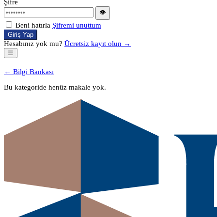
Şifre
👁
Beni hatırla
Şifremi unuttum
Giriş Yap
Hesabınız yok mu?
Ücretsiz kayıt olun →
☰
← Bilgi Bankası
Bu kategoride henüz makale yok.