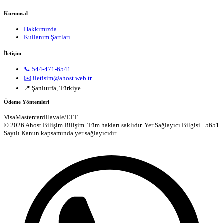
Kurumsal
Hakkımızda
Kullanım Şartları
İletişim
📞 544-471-6541
✉️ iletisim@ahost.web.tr
📍 Şanlıurfa, Türkiye
Ödeme Yöntemleri
Visa
Mastercard
Havale/EFT
© 2026 Ahost Bilişim Bilişim. Tüm hakları saklıdır.
Yer Sağlayıcı Bilgisi · 5651
Sayılı Kanun kapsamında yer sağlayıcıdır.