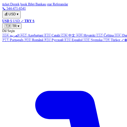
ticket Destek
book Bilgi Bankası
star Referanslar
📞 544-471-6541
💰
USD
▾
USD
$ USD
✓
TRY
₺
🇹🇷
TR
▾
Dil Seçin
🇸🇦
العربية
🇦🇿
Azerbaijani
🇪🇸
Català
🇨🇳
中文
🇭🇷
Hrvatski
🇨🇿
Čeština
🇩🇰
Da
🇵🇹
Português
🇷🇴
Română
🇷🇺
Русский
🇪🇸
Español
🇸🇪
Svenska
🇹🇷
Türkçe
✓
🌐