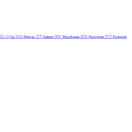
🇱
עברית
🇭🇺
Magyar
🇮🇹
Italiano
🇲🇰
Macedonian
🇳🇴
Norwegian
🇵🇹
Português