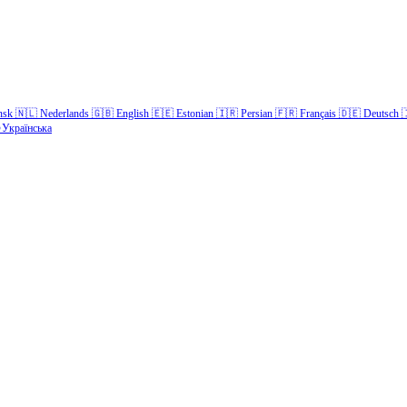
nsk
🇳🇱
Nederlands
🇬🇧
English
🇪🇪
Estonian
🇮🇷
Persian
🇫🇷
Français
🇩🇪
Deutsch

Українська