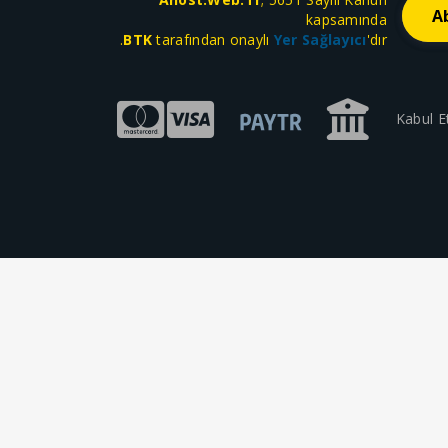
kapsamında
BTK
tarafından onaylı
Yer Sağlayıcı
'dır.
Kabul E