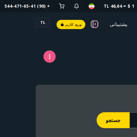
+ (90) 544-471-65-41
1 $ = 46,64 TL
TL
پشتیبانی
ورود کاربر