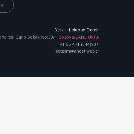
Yetkili: Lokman Demir
ahallesi Garip Sokak No:39/1
Bozova/ŞANLIURFA
+90(544) 471 65 41
iletisim@ahost.web.tr