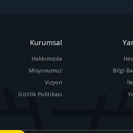
Kurumsal
Ya
Hakkımızda
He
Misyonumuz
Bilgi B
Vizyon
İl
Gizlilik Politikası
Y