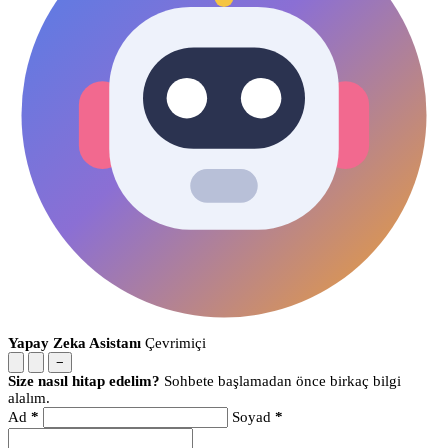
Yapay Zeka Asistanı
Çevrimiçi
−
Size nasıl hitap edelim?
Sohbete başlamadan önce birkaç bilgi
alalım.
Ad
*
Soyad
*