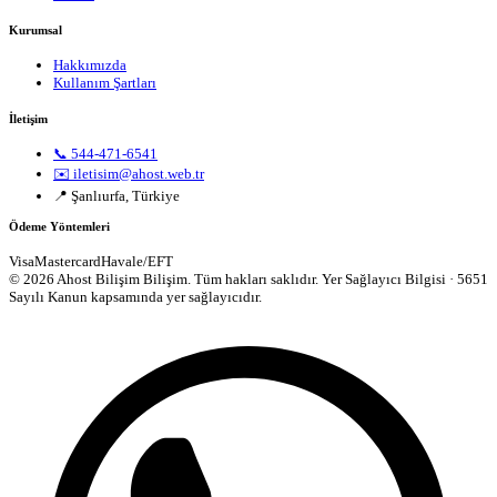
Kurumsal
Hakkımızda
Kullanım Şartları
İletişim
📞 544-471-6541
✉️ iletisim@ahost.web.tr
📍 Şanlıurfa, Türkiye
Ödeme Yöntemleri
Visa
Mastercard
Havale/EFT
© 2026 Ahost Bilişim Bilişim. Tüm hakları saklıdır.
Yer Sağlayıcı Bilgisi · 5651
Sayılı Kanun kapsamında yer sağlayıcıdır.