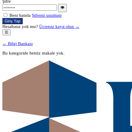
Şifre
👁
Beni hatırla
Şifremi unuttum
Giriş Yap
Hesabınız yok mu?
Ücretsiz kayıt olun →
☰
← Bilgi Bankası
Bu kategoride henüz makale yok.