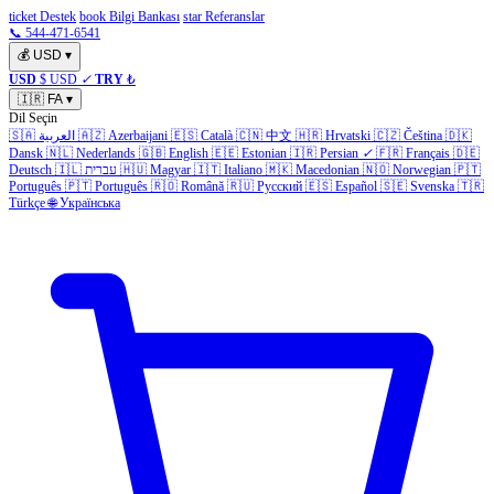
ticket Destek
book Bilgi Bankası
star Referanslar
📞 544-471-6541
💰
USD
▾
USD
$ USD
✓
TRY
₺
🇮🇷
FA
▾
Dil Seçin
🇩🇰
Čeština
🇨🇿
Hrvatski
🇭🇷
中文
🇨🇳
Català
🇪🇸
Azerbaijani
🇦🇿
العربية
🇸🇦
Dansk
🇳🇱
Nederlands
🇬🇧
English
🇪🇪
Estonian
🇮🇷
Persian
✓
🇫🇷
Français
🇩🇪
🇵🇹
Norwegian
🇳🇴
Macedonian
🇲🇰
Italiano
🇮🇹
Magyar
🇭🇺
עברית
🇮🇱
Deutsch
Português
🇵🇹
Português
🇷🇴
Română
🇷🇺
Русский
🇪🇸
Español
🇸🇪
Svenska
🇹🇷
Türkçe
🌐
Українська