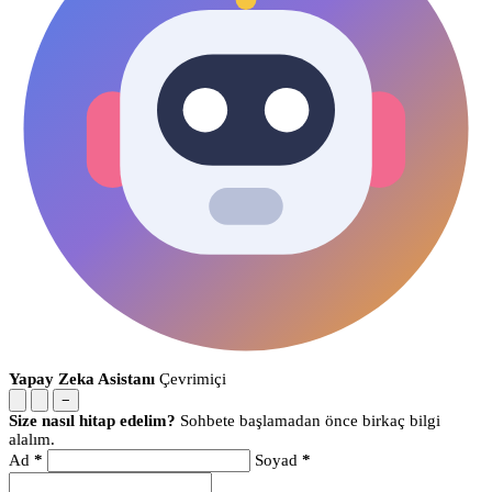
Yapay Zeka Asistanı
Çevrimiçi
−
Size nasıl hitap edelim?
Sohbete başlamadan önce birkaç bilgi
alalım.
Ad
*
Soyad
*