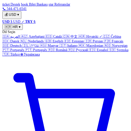
ticket Destek
book Bilgi Bankası
star Referanslar
📞 544-471-6541
💰
USD
▾
USD
$ USD
✓
TRY
₺
🇭🇷
HR
▾
Dil Seçin
🇸🇦
العربية
🇦🇿
Azerbaijani
🇪🇸
Català
🇨🇳
中文
🇭🇷
Hrvatski
✓
🇨🇿
Čeština
🇩🇰
Dansk
🇳🇱
Nederlands
🇬🇧
English
🇪🇪
Estonian
🇮🇷
Persian
🇫🇷
Français
🇩🇪
Deutsch
🇮🇱
עברית
🇭🇺
Magyar
🇮🇹
Italiano
🇲🇰
Macedonian
🇳🇴
Norwegian
🇵🇹
Português
🇵🇹
Português
🇷🇴
Română
🇷🇺
Русский
🇪🇸
Español
🇸🇪
Svenska
🇹🇷
Türkçe
🌐
Українська