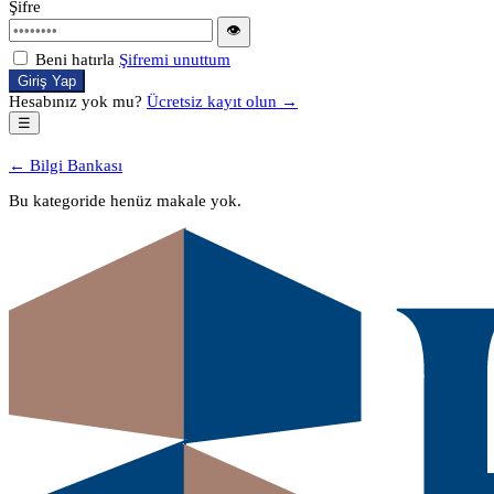
Şifre
👁
Beni hatırla
Şifremi unuttum
Giriş Yap
Hesabınız yok mu?
Ücretsiz kayıt olun →
☰
← Bilgi Bankası
Bu kategoride henüz makale yok.