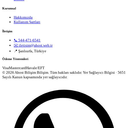
Kurumsal
Hakkımızda
Kullanım Şartları
İletişim
📞 544-471-6541
✉️ iletisim@ahost.web.tr
📍 Şanlıurfa, Türkiye
Ödeme Yöntemleri
Visa
Mastercard
Havale/EFT
© 2026 Ahost Bilişim Bilişim. Tüm hakları saklıdır.
Yer Sağlayıcı Bilgisi · 5651
Sayılı Kanun kapsamında yer sağlayıcıdır.